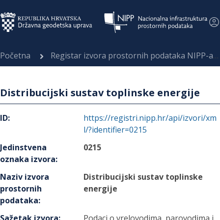
Početna
Registar izvora prostornih podataka NIPP-a
Distribucijski sustav toplinske energije
ID
:
https://registri.nipp.hr/api/izvori/xm
l/?identifier=0215
Jedinstvena
0215
oznaka izvora
:
Naziv izvora
Distribucijski sustav toplinske
prostornih
energije
podataka
:
Sažetak izvora
:
Podaci o vrelovodima, parovodima i