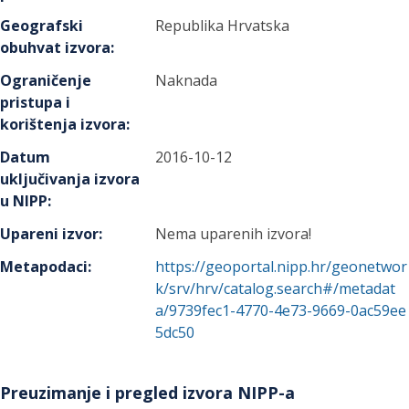
Geografski
Republika Hrvatska
obuhvat izvora
:
Ograničenje
Naknada
pristupa i
korištenja izvora
:
Datum
2016-10-12
uključivanja izvora
u NIPP
:
Upareni izvor
:
Nema uparenih izvora!
Metapodaci
:
https://geoportal.nipp.hr/geonetwor
k/srv/hrv/catalog.search#/metadat
a/9739fec1-4770-4e73-9669-0ac59ee
5dc50
Preuzimanje i pregled izvora NIPP-a