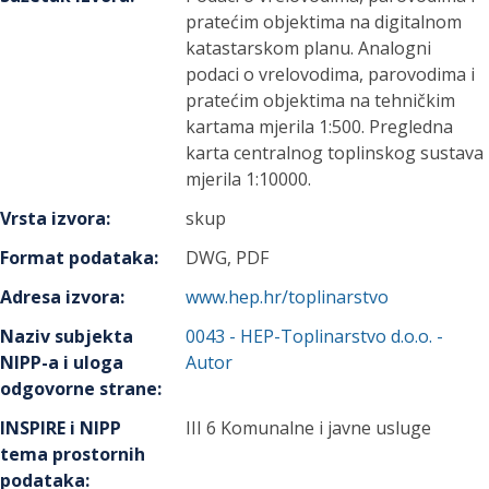
pratećim objektima na digitalnom
katastarskom planu. Analogni
podaci o vrelovodima, parovodima i
pratećim objektima na tehničkim
kartama mjerila 1:500. Pregledna
karta centralnog toplinskog sustava
mjerila 1:10000.
Vrsta izvora
:
skup
Format podataka
:
DWG, PDF
Adresa izvora
:
www.hep.hr/toplinarstvo
Naziv subjekta
0043
-
HEP-Toplinarstvo d.o.o.
-
NIPP-a i uloga
Autor
odgovorne strane
:
INSPIRE i NIPP
III 6 Komunalne i javne usluge
tema prostornih
podataka
: