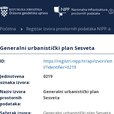
Početna
Registar izvora prostornih podataka NIPP-a
Generalni urbanistički plan Sesveta
ID
:
https://registri.nipp.hr/api/izvori/xm
l/?identifier=0219
Jedinstvena
0219
oznaka izvora
:
Naziv izvora
Generalni urbanistički plan
prostornih
Sesveta
podataka
:
Sažetak izvora
:
Generalni urbanistički plan Sesveta,