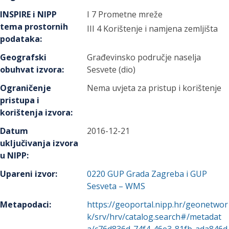
INSPIRE i NIPP
I 7 Prometne mreže
tema prostornih
III 4 Korištenje i namjena zemljišta
podataka
:
Geografski
Građevinsko područje naselja
obuhvat izvora
:
Sesvete (dio)
Ograničenje
Nema uvjeta za pristup i korištenje
pristupa i
korištenja izvora
:
Datum
2016-12-21
uključivanja izvora
u NIPP
:
Upareni izvor
:
0220
GUP Grada Zagreba i GUP
Sesveta – WMS
Metapodaci
:
https://geoportal.nipp.hr/geonetwor
k/srv/hrv/catalog.search#/metadat