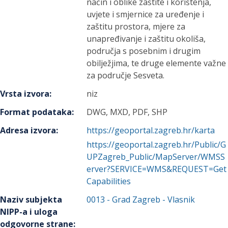
način i oblike zaštite i korištenja,
uvjete i smjernice za uređenje i
zaštitu prostora, mjere za
unapređivanje i zaštitu okoliša,
područja s posebnim i drugim
obilježjima, te druge elemente važne
za područje Sesveta.
Vrsta izvora
:
niz
Format podataka
:
DWG, MXD, PDF, SHP
Adresa izvora
:
https://geoportal.zagreb.hr/karta
https://geoportal.zagreb.hr/Public/G
UPZagreb_Public/MapServer/WMSS
erver?SERVICE=WMS&REQUEST=Get
Capabilities
Naziv subjekta
0013
-
Grad Zagreb
- Vlasnik
NIPP-a i uloga
odgovorne strane
: