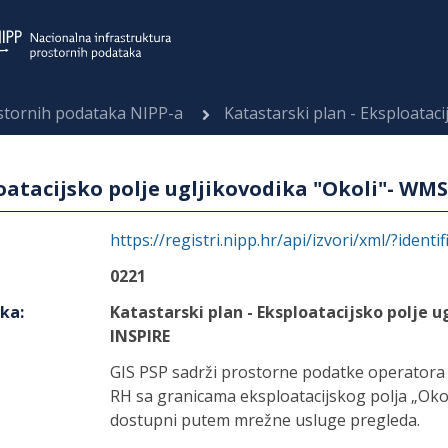
ostornih podataka NIPP-a
Katastarski plan - Eksploatacijsko p
oatacijsko polje ugljikovodika "Okoli"- WM
https://registri.nipp.hr/api/izvori/xml/?identi
0221
aka
:
Katastarski plan - Eksploatacijsko polje 
INSPIRE
GIS PSP sadrži prostorne podatke operatora 
RH sa granicama eksploatacijskog polja „Okol
dostupni putem mrežne usluge pregleda.