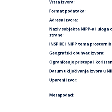
Vrsta izvora
:
Format podataka
:
Adresa izvora
:
Naziv subjekta NIPP-a i uloga
strane
:
INSPIRE i NIPP tema prostorni
Geografski obuhvat izvora
:
Ograničenje pristupa i korišten
Datum uključivanja izvora u N
Upareni izvor
:
Metapodaci
: