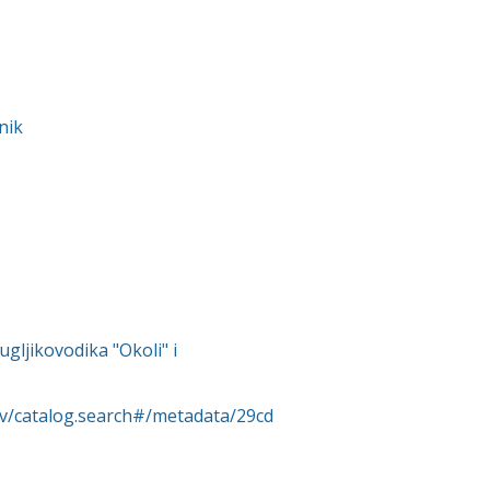
nik
ugljikovodika "Okoli" i
rv/catalog.search#/metadata/29cd