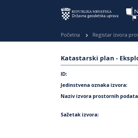
Početna
Registar izvora pr
Katastarski plan - Ekspl
ID
:
Jedinstvena oznaka izvora
:
Naziv izvora prostornih podat
Sažetak izvora
: