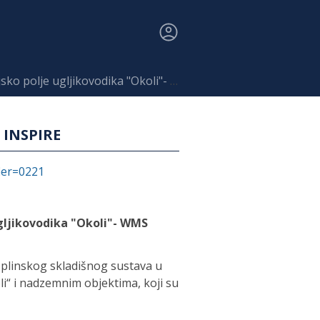
olje ugljikovodika "Okoli"- WMS INSPIRE
S INSPIRE
fier=0221
ugljikovodika "Okoli"- WMS
plinskog skladišnog sustava u
i“ i nadzemnim objektima, koji su