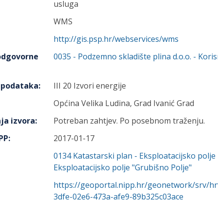
usluga
WMS
http://gis.psp.hr/webservices/wms
 odgovorne
0035
-
Podzemno skladište plina d.o.o.
- Koris
h podataka
:
III 20 Izvori energije
Općina Velika Ludina, Grad Ivanić Grad
ja izvora
:
Potreban zahtjev. Po posebnom traženju.
IPP
:
2017-01-17
0134
Katastarski plan - Eksploatacijsko polje 
Eksploatacijsko polje "Grubišno Polje"
https://geoportal.nipp.hr/geonetwork/srv/h
3dfe-02e6-473a-afe9-89b325c03ace