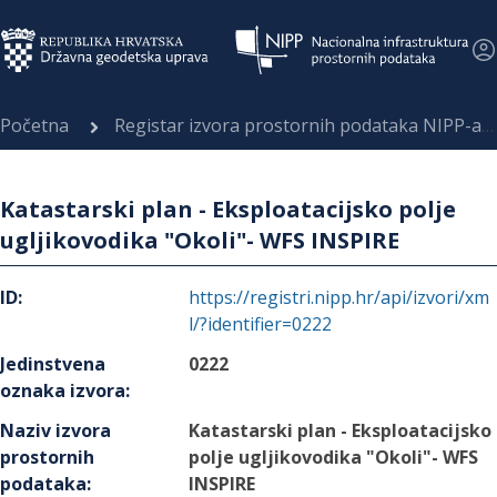
Početna
Registar izvora prostornih podataka NIPP-a
Katastarski plan - Eksploatacijsko polje
ugljikovodika "Okoli"- WFS INSPIRE
ID
:
https://registri.nipp.hr/api/izvori/xm
l/?identifier=0222
Jedinstvena
0222
oznaka izvora
:
Naziv izvora
Katastarski plan - Eksploatacijsko
prostornih
polje ugljikovodika "Okoli"- WFS
podataka
:
INSPIRE