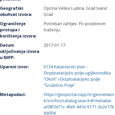
Geografski
Općina Velika Ludina, Grad Ivanić
obuhvat izvora
:
Grad
Ograničenje
Potreban zahtjev. Po posebnom
pristupa i
traženju.
korištenja izvora
:
Datum
2017-01-17
uključivanja izvora
u NIPP
:
Upareni izvor
:
0134
Katastarski plan -
Eksploatacijsko polje ugljikovodika
"Okoli" i Eksploatacijsko polje
"Grubišno Polje"
Metapodaci
:
https://geoportal.nipp.hr/geonetwor
k/srv/hrv/catalog.search#/metadat
a/08f2d71c-4fa9-441d-9171-2e2e77b
bb00d