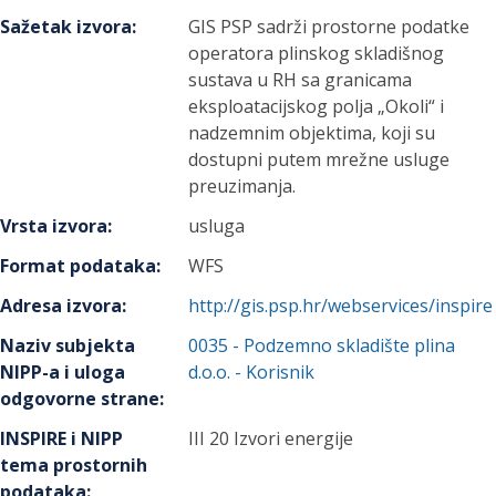
Sažetak izvora
:
GIS PSP sadrži prostorne podatke
operatora plinskog skladišnog
sustava u RH sa granicama
eksploatacijskog polja „Okoli“ i
nadzemnim objektima, koji su
dostupni putem mrežne usluge
preuzimanja.
Vrsta izvora
:
usluga
Format podataka
:
WFS
Adresa izvora
:
http://gis.psp.hr/webservices/inspire
Naziv subjekta
0035
-
Podzemno skladište plina
NIPP-a i uloga
d.o.o.
- Korisnik
odgovorne strane
:
INSPIRE i NIPP
III 20 Izvori energije
tema prostornih
podataka
: