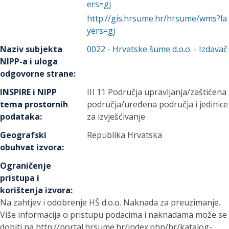
ers=gj
http://gis.hrsume.hr/hrsume/wms?la
yers=gj
Naziv subjekta
0022
-
Hrvatske šume d.o.o.
- Izdavač
NIPP-a i uloga
odgovorne strane
:
INSPIRE i NIPP
III 11 Područja upravljanja/zaštićena
tema prostornih
područja/uređena područja i jedinice
podataka
:
za izvješćivanje
Geografski
Republika Hrvatska
obuhvat izvora
:
Ograničenje
pristupa i
korištenja izvora
:
Na zahtjev i odobrenje HŠ d.o.o. Naknada za preuzimanje.
Više informacija o pristupu podacima i naknadama može se
dobiti na http://portal.hrsume.hr/index.php/hr/katalog-