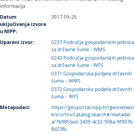
informacija .
Datum
2017-09-25
uključivanja izvora
u NIPP
:
Upareni izvor
:
0237
Područja gospodarskih jedinica
za državne šume - WMS
0243
Područja gospodarskih jedinica
za državne šume - WFS
0371
Gospodarska podjela državnih
šuma – WMS
0372
Gospodarska podjela državnih
šuma – WFS
Metapodaci
:
https://geoportal.nipp.hr/geonetwor
k/srv/hrv/catalog.search#/metadat
a/7b9855ed-3439-4c32-908a-9f907b
8d238c