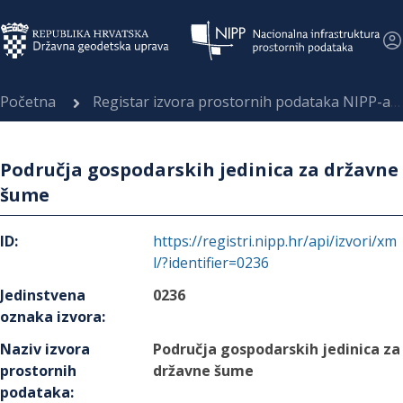
Početna
Registar izvora prostornih podataka NIPP-a
Područja gospodarskih jedinica za državne
šume
ID
:
https://registri.nipp.hr/api/izvori/xm
l/?identifier=0236
Jedinstvena
0236
oznaka izvora
:
Naziv izvora
Područja gospodarskih jedinica za
prostornih
državne šume
podataka
: