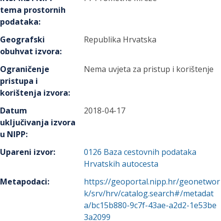
tema prostornih
podataka
:
Geografski
Republika Hrvatska
obuhvat izvora
:
Ograničenje
Nema uvjeta za pristup i korištenje
pristupa i
korištenja izvora
:
Datum
2018-04-17
uključivanja izvora
u NIPP
:
Upareni izvor
:
0126
Baza cestovnih podataka
Hrvatskih autocesta
Metapodaci
:
https://geoportal.nipp.hr/geonetwor
k/srv/hrv/catalog.search#/metadat
a/bc15b880-9c7f-43ae-a2d2-1e53be
3a2099