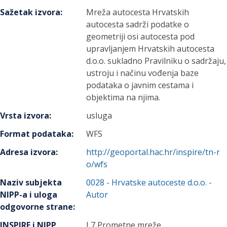
Sažetak izvora
:
Mreža autocesta Hrvatskih
autocesta sadrži podatke o
geometriji osi autocesta pod
upravljanjem Hrvatskih autocesta
d.o.o. sukladno Pravilniku o sadržaju,
ustroju i načinu vođenja baze
podataka o javnim cestama i
objektima na njima.
Vrsta izvora
:
usluga
Format podataka
:
WFS
Adresa izvora
:
http://geoportal.hac.hr/inspire/tn-r
o/wfs
Naziv subjekta
0028
-
Hrvatske autoceste d.o.o.
-
NIPP-a i uloga
Autor
odgovorne strane
:
INSPIRE i NIPP
I 7 Prometne mreže