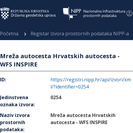
Početna
Registar izvora prostornih podataka NIPP-a
Mreža autocesta Hrvatskih autocesta -
WFS INSPIRE
ID
:
https://registri.nipp.hr/api/izvori/xm
l/?identifier=0254
Jedinstvena
0254
oznaka izvora
:
Naziv izvora
Mreža autocesta Hrvatskih
prostornih
autocesta - WFS INSPIRE
podataka
: