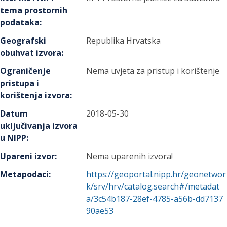
tema prostornih
podataka
:
Geografski
Republika Hrvatska
obuhvat izvora
:
Ograničenje
Nema uvjeta za pristup i korištenje
pristupa i
korištenja izvora
:
Datum
2018-05-30
uključivanja izvora
u NIPP
:
Upareni izvor
:
Nema uparenih izvora!
Metapodaci
:
https://geoportal.nipp.hr/geonetwor
k/srv/hrv/catalog.search#/metadat
a/3c54b187-28ef-4785-a56b-dd7137
90ae53