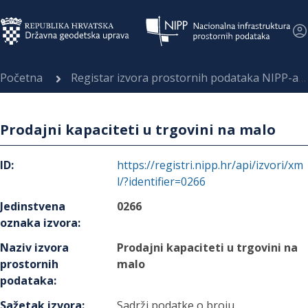
Početna
Registar izvora prostornih podataka NIPP-a
Prodajni kapaciteti u trgovini na malo
ID
:
https://registri.nipp.hr/api/izvori/xm
l/?identifier=0266
Jedinstvena
0266
oznaka izvora
:
Naziv izvora
Prodajni kapaciteti u trgovini na
prostornih
malo
podataka
:
Sažetak izvora
:
Sadrži podatke o broju