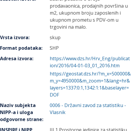
prodavaonica, prodajnih površina u
m2, ukupnom broju zaposlenih i
ukupnom prometu s PDV-om u
trgovini na malo.
Vrsta izvora
:
skup
Format podataka
:
SHP
Adresa izvora
:
https://www.dzs.hr/Hrv_Eng/publicat
ion/2016/04-01-03_01_2016.htm
https://geostat.dzs.hr/?m_x=500000&
m_y=4950000&m_zoom=1&lang=hr&
layers=1337:0:1,1342:1:1&baselayer=
DOF
Naziv subjekta
0006
-
Državni zavod za statistiku
-
NIPP-a i uloga
Vlasnik
odgovorne strane
:
INSPIRE i NIPP
III 1 Prostorne jedinice za statistiku