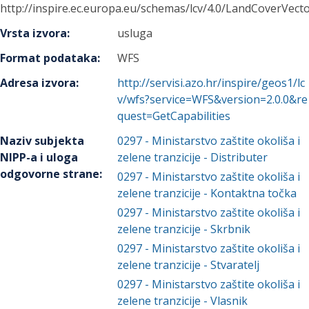
http://inspire.ec.europa.eu/schemas/lcv/4.0/LandCoverVecto
Vrsta izvora
:
usluga
Format podataka
:
WFS
Adresa izvora
:
http://servisi.azo.hr/inspire/geos1/lc
v/wfs?service=WFS&version=2.0.0&re
quest=GetCapabilities
Naziv subjekta
0297
-
Ministarstvo zaštite okoliša i
NIPP-a i uloga
zelene tranzicije
- Distributer
odgovorne strane
:
0297
-
Ministarstvo zaštite okoliša i
zelene tranzicije
- Kontaktna točka
0297
-
Ministarstvo zaštite okoliša i
zelene tranzicije
- Skrbnik
0297
-
Ministarstvo zaštite okoliša i
zelene tranzicije
- Stvaratelj
0297
-
Ministarstvo zaštite okoliša i
zelene tranzicije
- Vlasnik