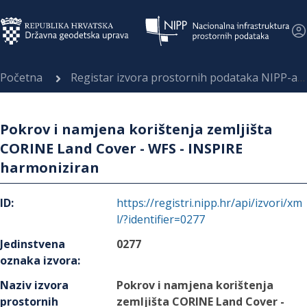
Početna
Registar izvora prostornih podataka NIPP-a
Pokrov i namjena korištenja zemljišta
CORINE Land Cover - WFS - INSPIRE
harmoniziran
ID
:
https://registri.nipp.hr/api/izvori/xm
l/?identifier=0277
Jedinstvena
0277
oznaka izvora
:
Naziv izvora
Pokrov i namjena korištenja
prostornih
zemljišta CORINE Land Cover -