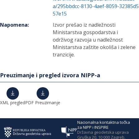
a/295bbdcc-8130-4aef-8059-32385d5
57e15
Napomena
:
Izvor prešao iz nadležnosti
Ministarstva gospodarstva i
održivog razvoja u nadležnost
Ministarstva zaštite okoliša i zelene
tranzicije.
Preuzimanje i pregled izvora NIPP-a
XML pregled
PDF Preuzimanje
Nacionalna kontaktna točka
za NIPP i INSPIRE
Državna geodetska uprava
Gruška 20, 10 000 Zagreb,