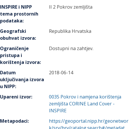
INSPIRE i NIPP
II 2 Pokrov zemljišta
tema prostornih
podataka
:
Geografski
Republika Hrvatska
obuhvat izvora
:
Ograničenje
Dostupni na zahtjev.
pristupa i
korištenja izvora
:
Datum
2018-06-14
uključivanja izvora
u NIPP
:
Upareni izvor
:
0035
Pokrov i namjena korištenja
zemljišta CORINE Land Cover -
INSPIRE
Metapodaci
:
https://geoportal.nipp.hr/geonetwor
k/srv/hrv/catalog.search#/metadat