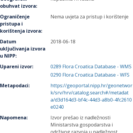
obuhvat izvora
:
Ograničenje
Nema uvjeta za pristup i korištenje
pristupa i
korištenja izvora
:
Datum
2018-06-18
uključivanja izvora
u NIPP
:
Upareni izvor
:
0289
Flora Croatica Database - WMS
0290
Flora Croatica Database - WFS
Metapodaci
:
https://geoportal.nipp.hr/geonetwor
k/srv/hrv/catalog.search#/metadat
a/d3d164d3-bf4c-44d3-a8b0-4fc2610
e0240
Napomena
:
Izvor prešao iz nadležnosti
Ministarstva gospodarstva i
održivog razvoja u nadležnost