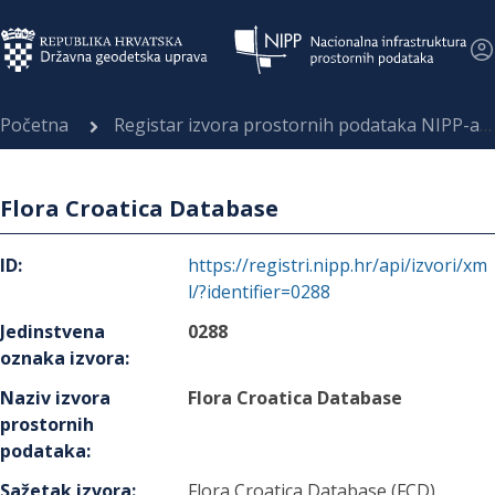
Početna
Registar izvora prostornih podataka NIPP-a
Flora Croatica Database
ID
:
https://registri.nipp.hr/api/izvori/xm
l/?identifier=0288
Jedinstvena
0288
oznaka izvora
:
Naziv izvora
Flora Croatica Database
prostornih
podataka
:
Sažetak izvora
:
Flora Croatica Database (FCD)