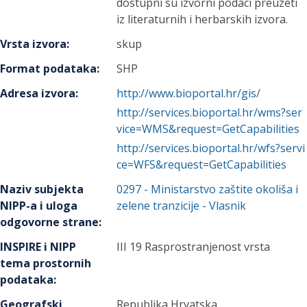
dostupni su izvorni podaci preuzeti
iz literaturnih i herbarskih izvora.
Vrsta izvora
:
skup
Format podataka
:
SHP
Adresa izvora
:
http://www.bioportal.hr/gis/
http://services.bioportal.hr/wms?ser
vice=WMS&request=GetCapabilities
http://services.bioportal.hr/wfs?servi
ce=WFS&request=GetCapabilities
Naziv subjekta
0297
-
Ministarstvo zaštite okoliša i
NIPP-a i uloga
zelene tranzicije
- Vlasnik
odgovorne strane
:
INSPIRE i NIPP
III 19 Rasprostranjenost vrsta
tema prostornih
podataka
:
Geografski
Republika Hrvatska