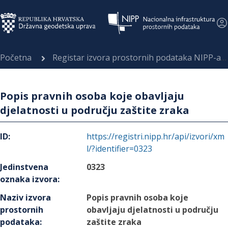
Početna
Registar izvora prostornih podataka NIPP-a
Popis pravnih osoba koje obavljaju
djelatnosti u području zaštite zraka
ID
:
https://registri.nipp.hr/api/izvori/xm
l/?identifier=0323
Jedinstvena
0323
oznaka izvora
:
Naziv izvora
Popis pravnih osoba koje
prostornih
obavljaju djelatnosti u području
podataka
:
zaštite zraka