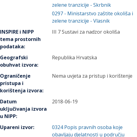
zelene tranzicije
- Skrbnik
0297
-
Ministarstvo zaštite okoliša i
zelene tranzicije
- Vlasnik
INSPIRE i NIPP
III 7 Sustavi za nadzor okoliša
tema prostornih
podataka
:
Geografski
Republika Hrvatska
obuhvat izvora
:
Ograničenje
Nema uvjeta za pristup i korištenje
pristupa i
korištenja izvora
:
Datum
2018-06-19
uključivanja izvora
u NIPP
:
Upareni izvor
:
0324
Popis pravnih osoba koje
obavljaju djelatnosti u području