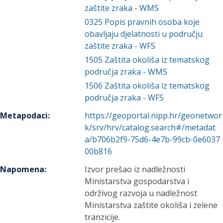
zaštite zraka - WMS
0325
Popis pravnih osoba koje
obavljaju djelatnosti u području
zaštite zraka - WFS
1505
Zaštita okoliša iz tematskog
područja zraka - WMS
1506
Zaštita okoliša iz tematskog
područja zraka - WFS
Metapodaci
:
https://geoportal.nipp.hr/geonetwor
k/srv/hrv/catalog.search#/metadat
a/b706b2f9-75d6-4e7b-99cb-0e6037
00b816
Napomena
:
Izvor prešao iz nadležnosti
Ministarstva gospodarstva i
održivog razvoja u nadležnost
Ministarstva zaštite okoliša i zelene
tranzicije.