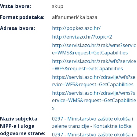
Vrsta izvora
:
skup
Format podataka
:
alfanumerička baza
Adresa izvora
:
http://popkez.azo.hr/
http://envi.azo.hr/?topic=2
http://servisi.azo.hr/zrak/wms?servic
e=WMS&request=GetCapabilities
http://servisi.azo.hr/zrak/wfs?service
=WFS&request=GetCapabilities
https://servisi.azo.hr/zdravlje/wfs?se
rvice=WFS&request=GetCapabilities
https://servisi.azo.hr/zdravlje/wms?s
ervice=WMS&request=GetCapabilitie
s
Naziv subjekta
0297
-
Ministarstvo zaštite okoliša i
NIPP-a i uloga
zelene tranzicije
- Kontaktna točka
odgovorne strane
:
0297
-
Ministarstvo zaštite okoliša i