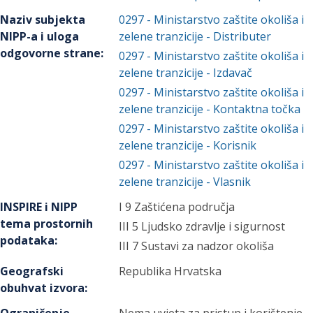
Naziv subjekta
0297
-
Ministarstvo zaštite okoliša i
NIPP-a i uloga
zelene tranzicije
- Distributer
odgovorne strane
:
0297
-
Ministarstvo zaštite okoliša i
zelene tranzicije
- Izdavač
0297
-
Ministarstvo zaštite okoliša i
zelene tranzicije
- Kontaktna točka
0297
-
Ministarstvo zaštite okoliša i
zelene tranzicije
- Korisnik
0297
-
Ministarstvo zaštite okoliša i
zelene tranzicije
- Vlasnik
INSPIRE i NIPP
I 9 Zaštićena područja
tema prostornih
III 5 Ljudsko zdravlje i sigurnost
podataka
:
III 7 Sustavi za nadzor okoliša
Geografski
Republika Hrvatska
obuhvat izvora
: