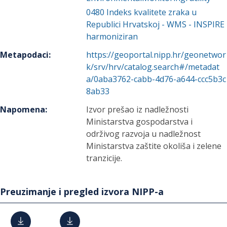
0480
Indeks kvalitete zraka u
Republici Hrvatskoj - WMS - INSPIRE
harmoniziran
Metapodaci
:
https://geoportal.nipp.hr/geonetwor
k/srv/hrv/catalog.search#/metadat
a/0aba3762-cabb-4d76-a644-ccc5b3c
8ab33
Napomena
:
Izvor prešao iz nadležnosti
Ministarstva gospodarstva i
održivog razvoja u nadležnost
Ministarstva zaštite okoliša i zelene
tranzicije.
Preuzimanje i pregled izvora NIPP-a