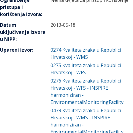
Ograničenje
Nema uvjeta za pristup i korištenje
pristupa i
korištenja izvora
:
Datum
2013-05-18
uključivanja izvora
u NIPP
:
Upareni izvor
:
0274
Kvaliteta zraka u Republici
Hrvatskoj - WMS
0275
Kvaliteta zraka u Republici
Hrvatskoj - WFS
0276
Kvaliteta zraka u Republici
Hrvatskoj - WFS - INSPIRE
harmoniziran -
EnvironmentalMonitoringFacility
0479
Kvaliteta zraka u Republici
Hrvatskoj - WMS - INSPIRE
harmoniziran -
EnvironmentalMonitoringFacility