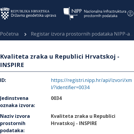
Početna
Registar izvora prostornih podataka NIPP-a
Kvaliteta zraka u Republici Hrvatskoj -
INSPIRE
ID
:
https://registri.nipp.hr/api/izvori/xm
l/?identifier=0034
Jedinstvena
0034
oznaka izvora
:
Naziv izvora
Kvaliteta zraka u Republici
prostornih
Hrvatskoj - INSPIRE
podataka
: