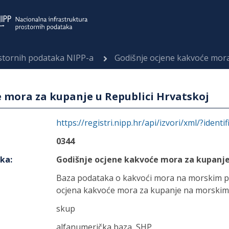
ostornih podataka NIPP-a
Godišnje ocjene kakvoće mora 
 mora za kupanje u Republici Hrvatskoj
https://registri.nipp.hr/api/izvori/xml/?identi
0344
aka
:
Godišnje ocjene kakvoće mora za kupanje 
Baza podataka o kakvoći mora na morskim pl
ocjena kakvoće mora za kupanje na morskim
skup
alfanumerička baza, SHP