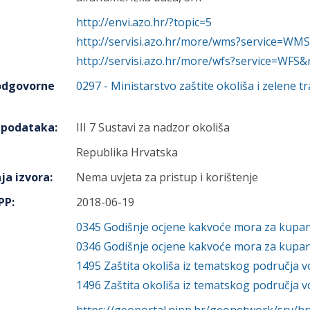
http://envi.azo.hr/?topic=5
http://servisi.azo.hr/more/wms?service=WMS
http://servisi.azo.hr/more/wfs?service=WFS&
 odgovorne
0297
-
Ministarstvo zaštite okoliša i zelene tr
h podataka
:
III 7 Sustavi za nadzor okoliša
Republika Hrvatska
ja izvora
:
Nema uvjeta za pristup i korištenje
IPP
:
2018-06-19
0345
Godišnje ocjene kakvoće mora za kupan
0346
Godišnje ocjene kakvoće mora za kupanj
1495
Zaštita okoliša iz tematskog područja 
1496
Zaštita okoliša iz tematskog područja 