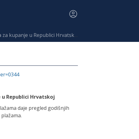
za kupanje u Republici Hrvatskoj
fier=0344
u Republici Hrvatskoj
ažama daje pregled godišnjih
 plažama.