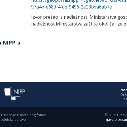
https://geoportal.nipp.hr/geonetwork/srv/h
97a4b-e68d-4fde-9496-2e23bda6ab7e
Izvor prešao iz nadležnosti Ministarstva gos
nadležnost Ministarstva zaštite okoliša i zelen
a NIPP-a
Nac
Drž
Gru
z Europskog socijalnog fonda.
©
2026
Državn
geodetske uprave.
Izjava o prist