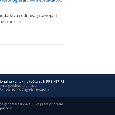
rv/catalog.search#/metadata/503
podarstva i održivog razvoja u
e tranzicije.
ionalna kontaktna točka za NIPP i INSPIRE
avna geodetska uprava
ška 20, 10 000 Zagreb, Hrvatska
a geodetska uprava. | Sva prava pridržana.
upačnosti