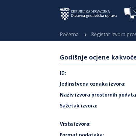
Početna
Registar izvora pr
Godišnje ocjene kakvoće
ID
:
Jedinstvena oznaka izvora
:
Naziv izvora prostornih podat
Sažetak izvora
:
Vrsta izvora
:
Format podataka
: