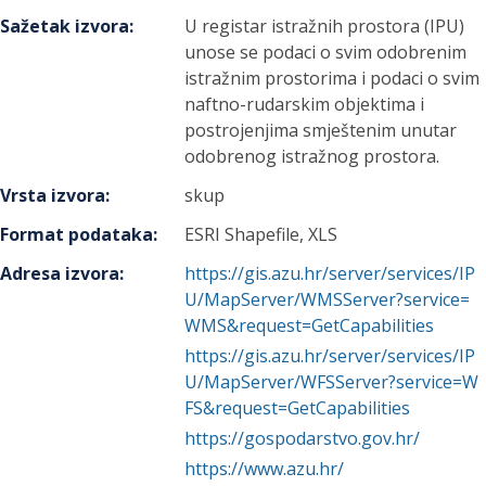
Sažetak izvora
:
U registar istražnih prostora (IPU)
unose se podaci o svim odobrenim
istražnim prostorima i podaci o svim
naftno-rudarskim objektima i
postrojenjima smještenim unutar
odobrenog istražnog prostora.
Vrsta izvora
:
skup
Format podataka
:
ESRI Shapefile, XLS
Adresa izvora
:
https://gis.azu.hr/server/services/IP
U/MapServer/WMSServer?service=
WMS&request=GetCapabilities
https://gis.azu.hr/server/services/IP
U/MapServer/WFSServer?service=W
FS&request=GetCapabilities
https://gospodarstvo.gov.hr/
https://www.azu.hr/