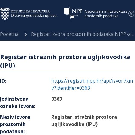
Početna
Registar izvora prostornih podataka NIPP-a
Registar istražnih prostora ugljikovodika
(IPU)
ID
:
https://registri.nipp.hr/api/izvori/xm
l/?identifier=0363
Jedinstvena
0363
oznaka izvora
:
Naziv izvora
Registar istražnih prostora
prostornih
ugljikovodika (IPU)
podataka
: