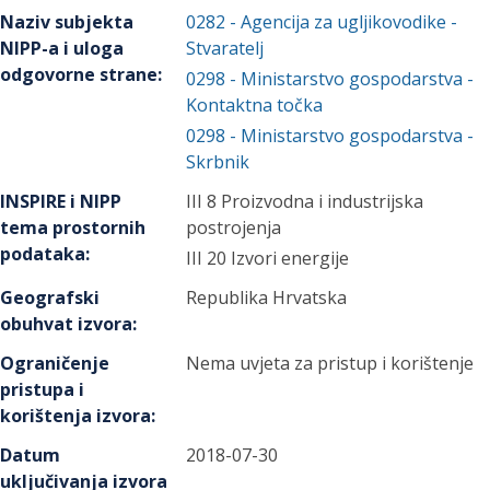
Naziv subjekta
0282
-
Agencija za ugljikovodike
-
NIPP-a i uloga
Stvaratelj
odgovorne strane
:
0298
-
Ministarstvo gospodarstva
-
Kontaktna točka
0298
-
Ministarstvo gospodarstva
-
Skrbnik
INSPIRE i NIPP
III 8 Proizvodna i industrijska
tema prostornih
postrojenja
podataka
:
III 20 Izvori energije
Geografski
Republika Hrvatska
obuhvat izvora
:
Ograničenje
Nema uvjeta za pristup i korištenje
pristupa i
korištenja izvora
:
Datum
2018-07-30
uključivanja izvora