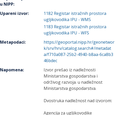
u NIPP
:
Upareni izvor
:
1182
Registar istražnih prostora
ugljikovodika IPU - WMS
1183
Registar istražnih prostora
ugljikovodika IPU - WFS
Metapodaci
:
https://geoportal.nipp.hr/geonetwor
k/srv/hrv/catalog.search#/metadat
a/f710a087-25b2-4940-b8aa-6ca8b3
46bdec
Napomena
:
Izvor prešao iz nadležnosti
Ministarstva gospodarstva i
održivog razvoja. u nadležnost
Ministarstva gospodarstva.
Dvostruka nadležnost nad izvorom:
Agencija za ugljikovodike