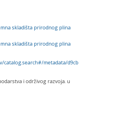
emna skladišta prirodnog plina
emna skladišta prirodnog plina
rv/catalog.search#/metadata/d9cb
odarstva i održivog razvoja. u