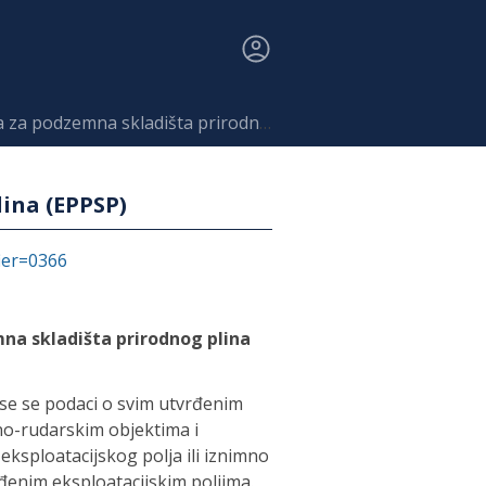
dzemna skladišta prirodnog plina (EPPSP)
lina (EPPSP)
fier=0366
mna skladišta prirodnog plina
ose se podaci o svim utvrđenim
tno-rudarskim objektima i
ksploatacijskog polja ili iznimno
rđenim eksploatacijskim poljima.