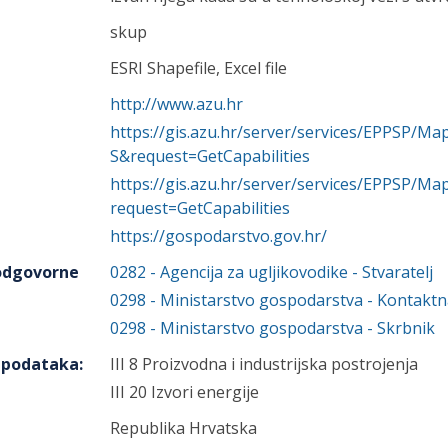
skup
ESRI Shapefile, Excel file
http://www.azu.hr
https://gis.azu.hr/server/services/EPPSP/
S&request=GetCapabilities
https://gis.azu.hr/server/services/EPPSP/
request=GetCapabilities
https://gospodarstvo.gov.hr/
 odgovorne
0282
-
Agencija za ugljikovodike
- Stvaratelj
0298
-
Ministarstvo gospodarstva
- Kontaktn
0298
-
Ministarstvo gospodarstva
- Skrbnik
h podataka
:
III 8 Proizvodna i industrijska postrojenja
III 20 Izvori energije
Republika Hrvatska