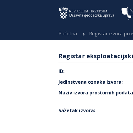
Početna
Registar izvora pr
Registar eksploatacijsk
ID
:
Jedinstvena oznaka izvora
:
Naziv izvora prostornih podat
Sažetak izvora
: