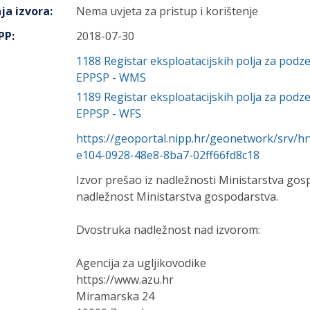
ja izvora
:
Nema uvjeta za pristup i korištenje
IPP
:
2018-07-30
1188
Registar eksploatacijskih polja za podz
EPPSP - WMS
1189
Registar eksploatacijskih polja za podz
EPPSP - WFS
https://geoportal.nipp.hr/geonetwork/srv/h
e104-0928-48e8-8ba7-02ff66fd8c18
Izvor prešao iz nadležnosti Ministarstva gosp
nadležnost Ministarstva gospodarstva.
Dvostruka nadležnost nad izvorom:
Agencija za ugljikovodike
https://www.azu.hr
Miramarska 24