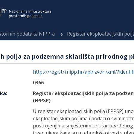
ostornih podataka NIPP-a
Registar eksploatacijskih polja za po
ih polja za podzemna skladišta prirodnog p
https://registri.nipp.hr/api/izvori/xml/?identi
0366
aka
:
Registar eksploatacijskih polja za podze
(EPPSP)
U registar eksploatacijskih polja (EPPSP) un
eksploatacijskim poljima i podaci o svim naf
postrojenjima smještenim unutar utvrđenog e
izvan njega kada su u tehnološkoj vezi s utv