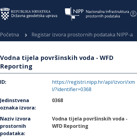
Početna
Registar izvora prostornih podataka NIPP-a
Vodna tijela površinskih voda - WFD
Reporting
ID
:
https://registri.nipp.hr/api/izvori/xm
l/?identifier=0368
Jedinstvena
0368
oznaka izvora
:
Naziv izvora
Vodna tijela površinskih voda -
prostornih
WFD Reporting
podataka
: