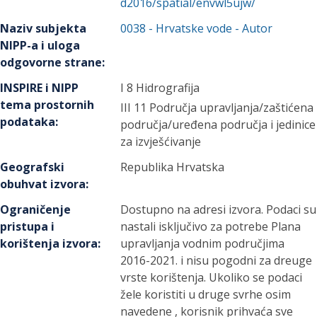
d2016/spatial/envwl5ujw/
Naziv subjekta
0038
-
Hrvatske vode
- Autor
NIPP-a i uloga
odgovorne strane
:
INSPIRE i NIPP
I 8 Hidrografija
tema prostornih
III 11 Područja upravljanja/zaštićena
podataka
:
područja/uređena područja i jedinice
za izvješćivanje
Geografski
Republika Hrvatska
obuhvat izvora
:
Ograničenje
Dostupno na adresi izvora. Podaci su
pristupa i
nastali isključivo za potrebe Plana
korištenja izvora
:
upravljanja vodnim područjima
2016-2021. i nisu pogodni za dreuge
vrste korištenja. Ukoliko se podaci
žele koristiti u druge svrhe osim
navedene , korisnik prihvaća sve