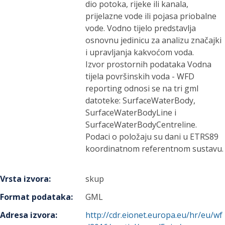
dio potoka, rijeke ili kanala,
prijelazne vode ili pojasa priobalne
vode. Vodno tijelo predstavlja
osnovnu jedinicu za analizu značajki
i upravljanja kakvoćom voda.
Izvor prostornih podataka Vodna
tijela površinskih voda - WFD
reporting odnosi se na tri gml
datoteke: SurfaceWaterBody,
SurfaceWaterBodyLine i
SurfaceWaterBodyCentreline.
Podaci o položaju su dani u ETRS89
koordinatnom referentnom sustavu.
Vrsta izvora
:
skup
Format podataka
:
GML
Adresa izvora
:
http://cdr.eionet.europa.eu/hr/eu/wf