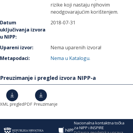
rizike koji nastaju njihovim
neodgovarajućim korištenjem.
Datum
2018-07-31
uključivanja izvora
u NIPP
:
Upareni izvor
:
Nema uparenih izvora!
Metapodaci
:
Nema u Katalogu.
Preuzimanje i pregled izvora NIPP-a
XML pregled
PDF Preuzimanje
Nacionalna kontaktna točka
za NIPP i INSPIRE
Državna geodetska uprava