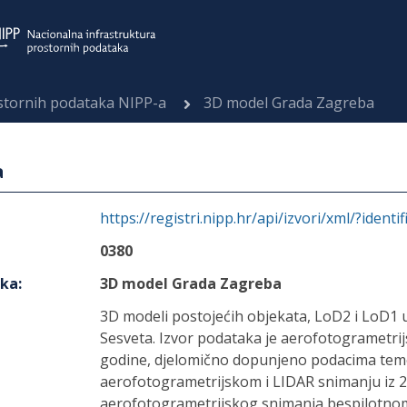
ostornih podataka NIPP-a
3D model Grada Zagreba
a
https://registri.nipp.hr/api/izvori/xml/?identi
0380
aka
:
3D model Grada Zagreba
3D modeli postojećih objekata, LoD2 i LoD1
Sesveta. Izvor podataka je aerofotogrametrijs
godine, djelomično dopunjeno podacima tem
aerofotogrametrijskom i LIDAR snimanju iz 
aerofotogrametrijskog snimanja bespilotnom l