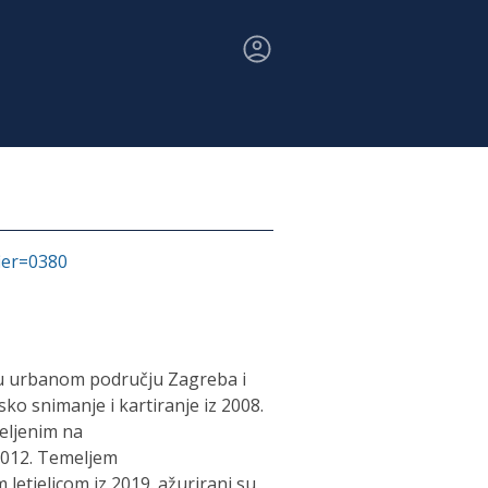
fier=0380
 u urbanom području Zagreba i
ko snimanje i kartiranje iz 2008.
eljenim na
2012. Temeljem
etjelicom iz 2019. ažurirani su