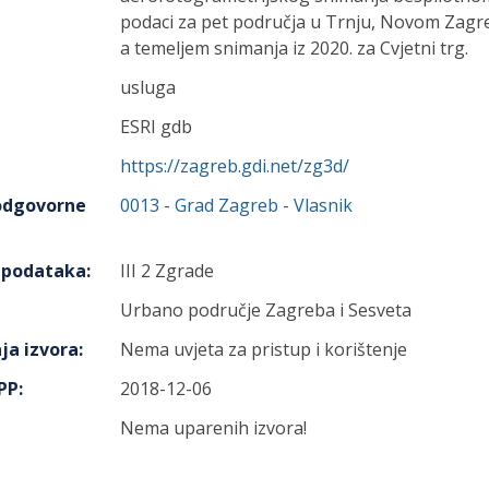
podaci za pet područja u Trnju, Novom Zagre
a temeljem snimanja iz 2020. za Cvjetni trg.
usluga
ESRI gdb
https://zagreb.gdi.net/zg3d/
 odgovorne
0013
-
Grad Zagreb
- Vlasnik
h podataka
:
III 2 Zgrade
Urbano područje Zagreba i Sesveta
ja izvora
:
Nema uvjeta za pristup i korištenje
IPP
:
2018-12-06
Nema uparenih izvora!