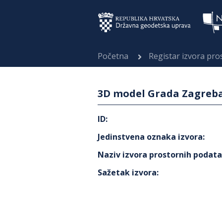
Početna
Registar izvora pr
3D model Grada Zagreb
ID
:
Jedinstvena oznaka izvora
:
Naziv izvora prostornih podat
Sažetak izvora
: