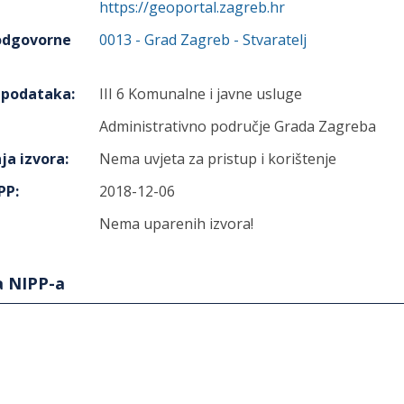
https://geoportal.zagreb.hr
 odgovorne
0013
-
Grad Zagreb
- Stvaratelj
h podataka
:
III 6 Komunalne i javne usluge
Administrativno područje Grada Zagreba
ja izvora
:
Nema uvjeta za pristup i korištenje
IPP
:
2018-12-06
Nema uparenih izvora!
a NIPP-a