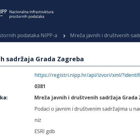
ostornih podataka NIPP-a
Mreža javnih i društvenih sa
ih sadržaja Grada Zagreba
https://registri.nipp.hr/api/izvori/xml/?identi
0381
aka
:
Mreža javnih i društvenih sadržaja Grada
Podaci o javnim i društvenim sadržajima u n
niz
ESRI gdb