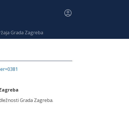
držaja Grada Zagreba
fier=0381
 Zagreba
adležnosti Grada Zagreba.