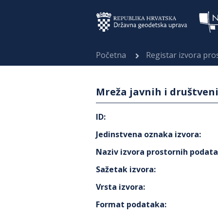
Početna
Registar izvora pr
Mreža javnih i društven
ID
:
Jedinstvena oznaka izvora
:
Naziv izvora prostornih podat
Sažetak izvora
:
Vrsta izvora
:
Format podataka
: