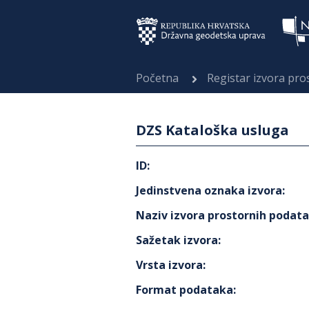
Početna
Registar izvora pr
DZS Kataloška usluga
ID
:
Jedinstvena oznaka izvora
:
Naziv izvora prostornih podat
Sažetak izvora
:
Vrsta izvora
:
Format podataka
: