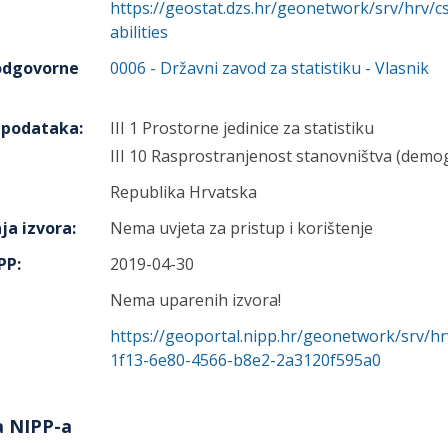
https://geostat.dzs.hr/geonetwork/srv/hrv
abilities
 odgovorne
0006
-
Državni zavod za statistiku
- Vlasnik
h podataka
:
III 1 Prostorne jedinice za statistiku
III 10 Rasprostranjenost stanovništva (demog
Republika Hrvatska
ja izvora
:
Nema uvjeta za pristup i korištenje
IPP
:
2019-04-30
Nema uparenih izvora!
https://geoportal.nipp.hr/geonetwork/srv/h
1f13-6e80-4566-b8e2-2a3120f595a0
a NIPP-a