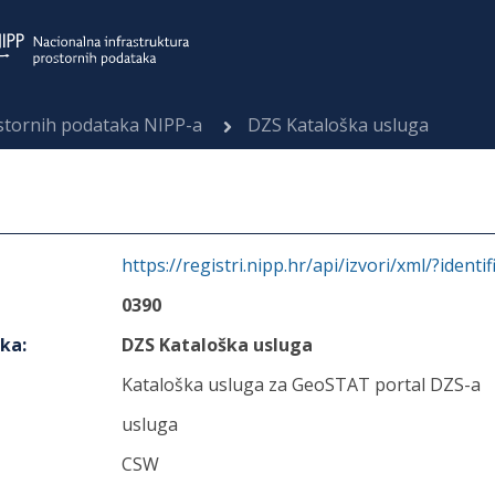
ostornih podataka NIPP-a
DZS Kataloška usluga
https://registri.nipp.hr/api/izvori/xml/?identi
0390
aka
:
DZS Kataloška usluga
Kataloška usluga za GeoSTAT portal DZS-a
usluga
CSW