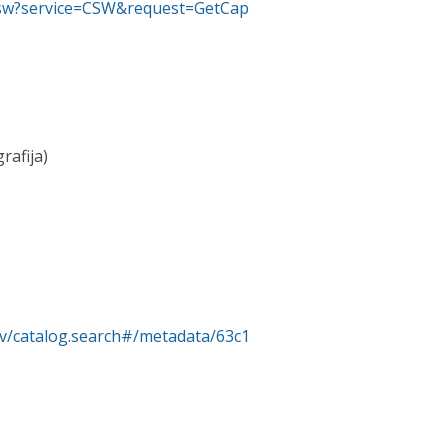
/csw?service=CSW&request=GetCap
rafija)
rv/catalog.search#/metadata/63c1