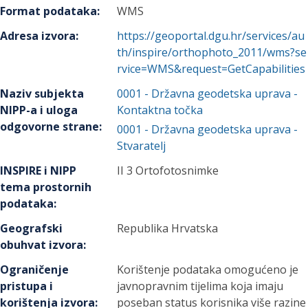
Format podataka
:
WMS
Adresa izvora
:
https://geoportal.dgu.hr/services/au
th/inspire/orthophoto_2011/wms?se
rvice=WMS&request=GetCapabilities
Naziv subjekta
0001
-
Državna geodetska uprava
-
NIPP-a i uloga
Kontaktna točka
odgovorne strane
:
0001
-
Državna geodetska uprava
-
Stvaratelj
INSPIRE i NIPP
II 3 Ortofotosnimke
tema prostornih
podataka
:
Geografski
Republika Hrvatska
obuhvat izvora
:
Ograničenje
Korištenje podataka omogućeno je
pristupa i
javnopravnim tijelima koja imaju
korištenja izvora
:
poseban status korisnika više razine