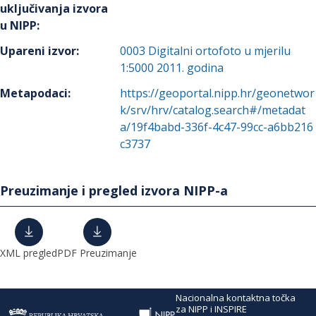
uključivanja izvora
u NIPP
:
Upareni izvor
:
0003
Digitalni ortofoto u mjerilu
1:5000 2011. godina
Metapodaci
:
https://geoportal.nipp.hr/geonetwor
k/srv/hrv/catalog.search#/metadat
a/19f4babd-336f-4c47-99cc-a6bb216
c3737
Preuzimanje i pregled izvora NIPP-a
XML pregled
PDF Preuzimanje
Nacionalna kontaktna točka
za NIPP i INSPIRE