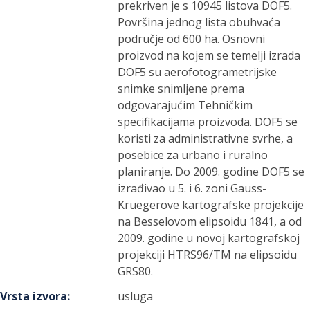
prekriven je s 10945 listova DOF5.
Površina jednog lista obuhvaća
područje od 600 ha. Osnovni
proizvod na kojem se temelji izrada
DOF5 su aerofotogrametrijske
snimke snimljene prema
odgovarajućim Tehničkim
specifikacijama proizvoda. DOF5 se
koristi za administrativne svrhe, a
posebice za urbano i ruralno
planiranje. Do 2009. godine DOF5 se
izrađivao u 5. i 6. zoni Gauss-
Kruegerove kartografske projekcije
na Besselovom elipsoidu 1841, a od
2009. godine u novoj kartografskoj
projekciji HTRS96/TM na elipsoidu
GRS80.
Vrsta izvora
:
usluga