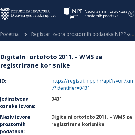
Početna
Registar izvora prostornih podataka NIPP-a
Digitalni ortofoto 2011. – WMS za
registrirane korisnike
ID
:
https://registri.nipp.hr/api/izvori/xm
l/?identifier=0431
Jedinstvena
0431
oznaka izvora
:
Naziv izvora
Digitalni ortofoto 2011. – WMS za
prostornih
registrirane korisnike
podataka
: