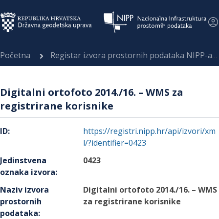
Početna
Registar izvora prostornih podataka NIPP-a
Digitalni ortofoto 2014./16. – WMS za
registrirane korisnike
ID
:
https://registri.nipp.hr/api/izvori/xm
l/?identifier=0423
Jedinstvena
0423
oznaka izvora
:
Naziv izvora
Digitalni ortofoto 2014./16. – WMS
prostornih
za registrirane korisnike
podataka
: