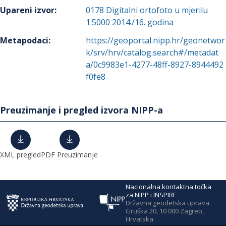
Upareni izvor
:
0178
Digitalni ortofoto u mjerilu
1:5000 2014./16. godina
Metapodaci
:
https://geoportal.nipp.hr/geonetwor
k/srv/hrv/catalog.search#/metadat
a/0c9983e1-4277-48ff-8927-8944492
f0fe8
Preuzimanje i pregled izvora NIPP-a
XML pregled
PDF Preuzimanje
Nacionalna kontaktna točka
za NIPP i INSPIRE
Državna geodetska uprava
Gruška 20, 10 000 Zagreb,
Hrvatska