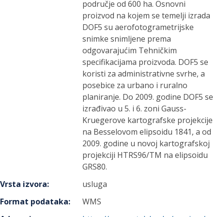
područje od 600 ha. Osnovni
proizvod na kojem se temelji izrada
DOF5 su aerofotogrametrijske
snimke snimljene prema
odgovarajućim Tehničkim
specifikacijama proizvoda. DOF5 se
koristi za administrativne svrhe, a
posebice za urbano i ruralno
planiranje. Do 2009. godine DOF5 se
izrađivao u 5. i 6. zoni Gauss-
Kruegerove kartografske projekcije
na Besselovom elipsoidu 1841, a od
2009. godine u novoj kartografskoj
projekciji HTRS96/TM na elipsoidu
GRS80.
Vrsta izvora
:
usluga
Format podataka
:
WMS