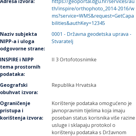
Adresa izvora
:
https://geoportal.dgu.hr/services/au
th/inspire/orthophoto_2014-2016/w
ms?service=WMS&request=GetCapa
bilities&authKey=12345
Naziv subjekta
0001
-
Državna geodetska uprava
-
NIPP-a i uloga
Stvaratelj
odgovorne strane
:
INSPIRE i NIPP
II 3 Ortofotosnimke
tema prostornih
podataka
:
Geografski
Republika Hrvatska
obuhvat izvora
:
Ograničenje
Korištenje podataka omogućeno je
pristupa i
javnopravnim tijelima koja imaju
korištenja izvora
:
poseban status korisnika više razine
usluge i sklapaju protokol o
korištenju podataka s Državnom