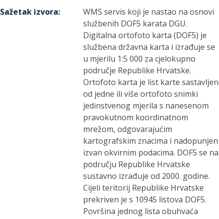
Sažetak izvora
:
WMS servis koji je nastao na osnovi
službenih DOF5 karata DGU.
Digitalna ortofoto karta (DOF5) je
službena državna karta i izrađuje se
u mjerilu 1:5 000 za cjelokupno
područje Republike Hrvatske.
Ortofoto karta je list karte sastavljen
od jedne ili više ortofoto snimki
jedinstvenog mjerila s nanesenom
pravokutnom koordinatnom
mrežom, odgovarajućim
kartografskim znacima i nadopunjen
izvan okvirnim podacima. DOF5 se na
području Republike Hrvatske
sustavno izrađuje od 2000. godine.
Cijeli teritorij Republike Hrvatske
prekriven je s 10945 listova DOF5.
Površina jednog lista obuhvaća