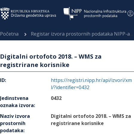
Početna
Registar izvora prostornih podataka NIPP-a
Digitalni ortofoto 2018. – WMS za
registrirane korisnike
ID
:
https://registri.nipp.hr/api/izvori/xm
l/?identifier=0432
Jedinstvena
0432
oznaka izvora
:
Naziv izvora
Digitalni ortofoto 2018. – WMS za
prostornih
registrirane korisnike
podataka
: