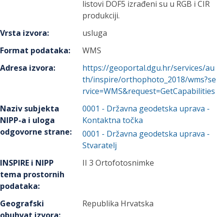
listovi DOF5 izrađeni su u RGB i CIR
produkciji.
Vrsta izvora
:
usluga
Format podataka
:
WMS
Adresa izvora
:
https://geoportal.dgu.hr/services/au
th/inspire/orthophoto_2018/wms?se
rvice=WMS&request=GetCapabilities
Naziv subjekta
0001
-
Državna geodetska uprava
-
NIPP-a i uloga
Kontaktna točka
odgovorne strane
:
0001
-
Državna geodetska uprava
-
Stvaratelj
INSPIRE i NIPP
II 3 Ortofotosnimke
tema prostornih
podataka
:
Geografski
Republika Hrvatska
obuhvat izvora
: