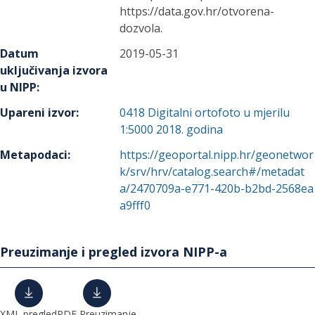
https://data.gov.hr/otvorena-
dozvola.
Datum
2019-05-31
uključivanja izvora
u NIPP
:
Upareni izvor
:
0418
Digitalni ortofoto u mjerilu
1:5000 2018. godina
Metapodaci
:
https://geoportal.nipp.hr/geonetwor
k/srv/hrv/catalog.search#/metadat
a/2470709a-e771-420b-b2bd-2568ea
a9fff0
Preuzimanje i pregled izvora NIPP-a
XML pregled
PDF Preuzimanje