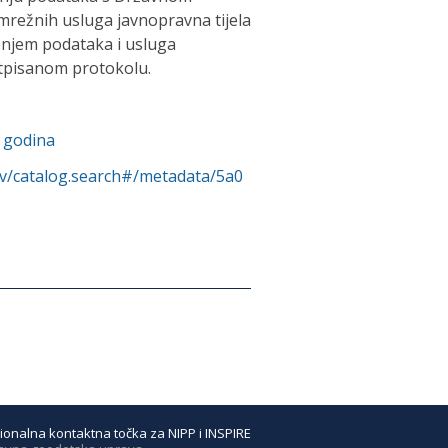
režnih usluga javnopravna tijela
enjem podataka i usluga
otpisanom protokolu.
. godina
rv/catalog.search#/metadata/5a0
ionalna kontaktna točka za NIPP i INSPIRE