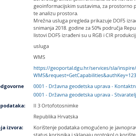
geoinformacijskim sustavima, za prostorno p
te analizu prostora.
Mrežna usluga pregleda prikazuje DOF5 izra
snimanja 2018. godine za 50% područja Republ
listovi DOF5 izrađeni su u RGB i CIR produkciji
usluga
WMS
https://geoportal.dgu.hr/services/sla/inspi
WMS&request=GetCapabilities&authKey=12
 odgovorne
0001
-
Državna geodetska uprava
- Kontaktn
0001
-
Državna geodetska uprava
- Stvaratelj
h podataka
:
II 3 Ortofotosnimke
Republika Hrvatska
ja izvora
:
Korištenje podataka omogućeno je javnoprav
status korisnika i sklapaju protokol o koriš