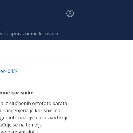
MS za sporazumne korisnike
fier=0434
umne korisnike
a iz službenih ortofoto karata
a namjenjena je korisnicima
geoinformacijski proizvod koji
rađuje se na temelju
kao osnovni sloj u