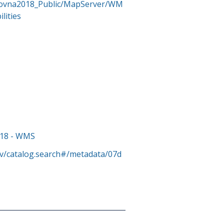
snovna2018_Public/MapServer/WM
ities
018 - WMS
rv/catalog.search#/metadata/07d