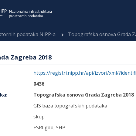
ostornih podataka NIPP-a
Topografska osnova Grada Z
da Zagreba 2018
https://registri.nipp.hr/api/izvori/xml/?identi
0436
aka
:
Topografska osnova Grada Zagreba 2018
GIS baza topografskih podataka
skup
ESRI gdb, SHP