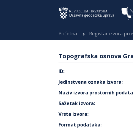
Početna
Registar izvora pr
Topografska osnova Gra
ID
:
Jedinstvena oznaka izvora
:
Naziv izvora prostornih podat
Sažetak izvora
:
Vrsta izvora
:
Format podataka
: