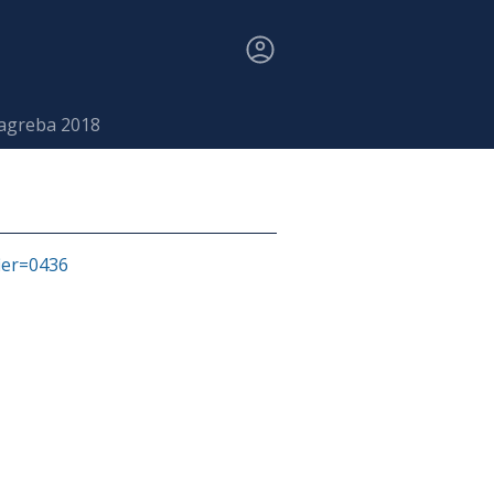
agreba 2018
fier=0436