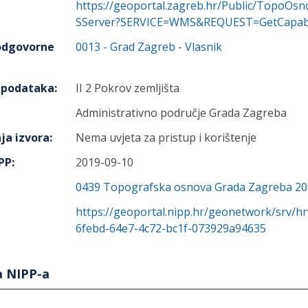
https://geoportal.zagreb.hr/Public/TopoO
SServer?SERVICE=WMS&REQUEST=GetCapabil
 odgovorne
0013
-
Grad Zagreb
- Vlasnik
h podataka
:
II 2 Pokrov zemljišta
Administrativno područje Grada Zagreba
ja izvora
:
Nema uvjeta za pristup i korištenje
IPP
:
2019-09-10
0439
Topografska osnova Grada Zagreba 2
https://geoportal.nipp.hr/geonetwork/srv/h
6febd-64e7-4c72-bc1f-073929a94635
a NIPP-a