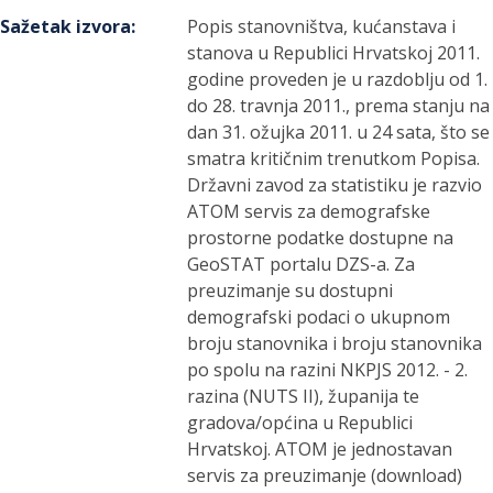
Sažetak izvora
:
Popis stanovništva, kućanstava i
stanova u Republici Hrvatskoj 2011.
godine proveden je u razdoblju od 1.
do 28. travnja 2011., prema stanju na
dan 31. ožujka 2011. u 24 sata, što se
smatra kritičnim trenutkom Popisa.
Državni zavod za statistiku je razvio
ATOM servis za demografske
prostorne podatke dostupne na
GeoSTAT portalu DZS-a. Za
preuzimanje su dostupni
demografski podaci o ukupnom
broju stanovnika i broju stanovnika
po spolu na razini NKPJS 2012. - 2.
razina (NUTS II), županija te
gradova/općina u Republici
Hrvatskoj. ATOM je jednostavan
servis za preuzimanje (download)