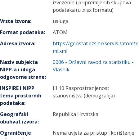
izvezenih i pripremljenih skupova
podataka (u .xlsx formatu).
Vrsta izvora
:
usluga
Format podataka
:
ATOM
Adresa izvora
:
https://geostat.dzs.hr/servisi/atom/x
ml.xml
Naziv subjekta
0006
-
Državni zavod za statistiku
-
NIPP-a i uloga
Vlasnik
odgovorne strane
:
INSPIRE i NIPP
III 10 Rasprostranjenost
tema prostornih
stanovništva (demografija)
podataka
:
Geografski
Republika Hrvatska
obuhvat izvora
:
Ograničenje
Nema uvjeta za pristup i korištenje