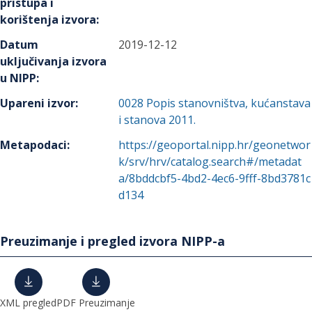
pristupa i
korištenja izvora
:
Datum
2019-12-12
uključivanja izvora
u NIPP
:
Upareni izvor
:
0028
Popis stanovništva, kućanstava
i stanova 2011.
Metapodaci
:
https://geoportal.nipp.hr/geonetwor
k/srv/hrv/catalog.search#/metadat
a/8bddcbf5-4bd2-4ec6-9fff-8bd3781c
d134
Preuzimanje i pregled izvora NIPP-a
XML pregled
PDF Preuzimanje