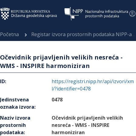
Početna
Registar izvora prostornih podataka NIPP-a
Očevidnik prijavljenih velikih nesreća -
WMS - INSPIRE harmoniziran
ID
:
https://registri.nipp.hr/api/izvori/xm
l/?identifier=0478
Jedinstvena
0478
oznaka izvora
:
Naziv izvora
Očevidnik prijavljenih velikih
prostornih
nesreća - WMS - INSPIRE
podataka
:
harmoniziran