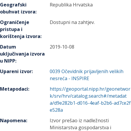
Geografski
Republika Hrvatska
obuhvat izvora
:
Ograničenje
Dostupni na zahtjev.
pristupa i
korištenja izvora
:
Datum
2019-10-08
uključivanja izvora
u NIPP
:
Upareni izvor
:
0039
Očevidnik prijavljenih velikih
nesreća - INSPIRE
Metapodaci
:
https://geoportal.nipp.hr/geonetwor
k/srv/hrv/catalog.search#/metadat
a/d9e282b1-d016-4eaf-b2b6-ad7ce2f
e528a
Napomena
:
Izvor prešao iz nadležnosti
Ministarstva gospodarstva i