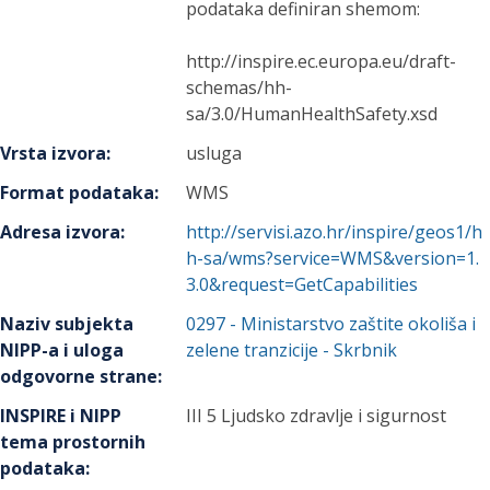
podataka definiran shemom:
http://inspire.ec.europa.eu/draft-
schemas/hh-
sa/3.0/HumanHealthSafety.xsd
Vrsta izvora
:
usluga
Format podataka
:
WMS
Adresa izvora
:
http://servisi.azo.hr/inspire/geos1/h
h-sa/wms?service=WMS&version=1.
3.0&request=GetCapabilities
Naziv subjekta
0297
-
Ministarstvo zaštite okoliša i
NIPP-a i uloga
zelene tranzicije
- Skrbnik
odgovorne strane
:
INSPIRE i NIPP
III 5 Ljudsko zdravlje i sigurnost
tema prostornih
podataka
: