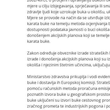
2002/49/EC o procjeni i upravljanju bukom o
mjere u cilju izbjegavanja, sprječavanja ili s
zdravlje ljudi koje uzrokuje buka u okolišu, 
Mjere se provode na način da se utvrđuje izlo
karata buke na temelju metoda ocjenjivanja 
dostupnosti podataka javnosti o buci okoliša
donošenjem akcijskih planova koji se temelje
karata buke.
Zakon određuje obveznike izrade strateških 
izrade i donošenja akcijskih planova koji su 
okoliša i njezinim štetnim učincima, uključuju
Ministarstvo zdravstva prikuplja i vodi eviden
buke i dostavlja ih Europskoj komisiji. Strate
pomoću računskih metoda proračuna emisije 
poznatih izvora buke u geografskom prostoru
buke uključeni su izvori buke cestovnog pro
zračnog prometa te industrijskih pogona i po