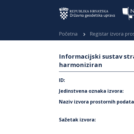
Početna
Registar izvora pr
Informacijski sustav str
harmoniziran
ID
:
Jedinstvena oznaka izvora
:
Naziv izvora prostornih podat
Sažetak izvora
: