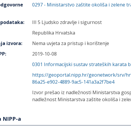
 odgovorne
0297
-
Ministarstvo zaštite okoliša i zelene tr
h podataka
:
III 5 Ljudsko zdravlje i sigurnost
Republika Hrvatska
ja izvora
:
Nema uvjeta za pristup i korištenje
IPP
:
2019-10-08
0301
Informacijski sustav strateških karata b
https://geoportal.nipp.hr/geonetwork/srv/h
86a25-e902-4889-9ac5-141a3a2f7be4
Izvor prešao iz nadležnosti Ministarstva gos
nadležnost Ministarstva zaštite okoliša i zelen
a NIPP-a