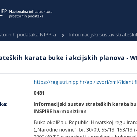
ostornih podataka NIPP-a
Informacijski sustav strateških karata buke i
ateških karata buke i akcijskih planova - W
https://registri.nipp.hr/api/izvori/xml/?identi
0481
aka
:
Informacijski sustav strateških karata bu
INSPIRE harmoniziran
Buka okoliša u Republici Hrvatskoj reguliran
(„Narodne novine“, br. 30/09, 55/13, 153/13 i 