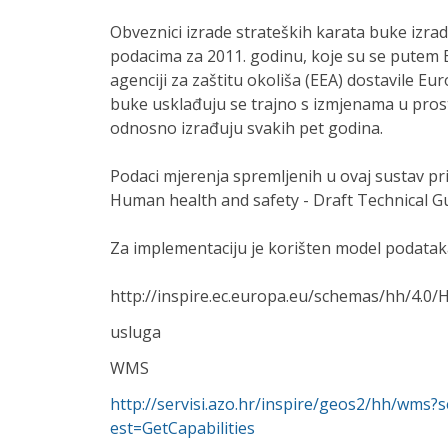
Obveznici izrade strateških karata buke izrad
podacima za 2011. godinu, koje su se putem
agenciji za zaštitu okoliša (EEA) dostavile Eu
buke usklađuju se trajno s izmjenama u pros
odnosno izrađuju svakih pet godina.
Podaci mjerenja spremljenih u ovaj sustav pr
Human health and safety - Draft Technical Gu
Za implementaciju je korišten model podata
http://inspire.ec.europa.eu/schemas/hh/4.0
usluga
WMS
http://servisi.azo.hr/inspire/geos2/hh/wms
est=GetCapabilities