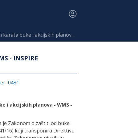
 akcijskih planova - WMS - INSPIRE harmoniziran
MS - INSPIRE
fier=0481
ke i akcijskih planova - WMS -
a je Zakonom o zaštiti od buke
41/16) koji transponira Direktivu