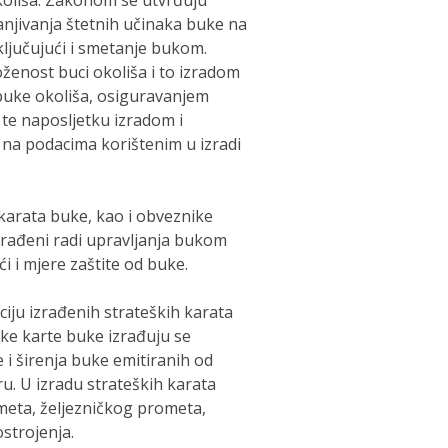
koliša. Zakonom se utvrđuju
manjivanja štetnih učinaka buke na
uključujući i smetanje bukom.
ženost buci okoliša i to izradom
buke okoliša, osiguravanjem
 te naposljetku izradom i
 na podacima korištenim u izradi
karata buke, kao i obveznike
izrađeni radi upravljanja bukom
ći i mjere zaštite od buke.
ciju izrađenih strateških karata
ške karte buke izrađuju se
i širenja buke emitiranih od
. U izradu strateških karata
meta, željezničkog prometa,
strojenja.