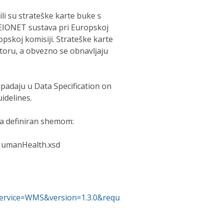
ili su strateške karte buke s
 EIONET sustava pri Europskoj
ropskoj komisiji. Strateške karte
toru, a obvezno se obnavljaju
ipadaju u Data Specification on
idelines.
ka definiran shemom:
/HumanHealth.xsd
?service=WMS&version=1.3.0&requ