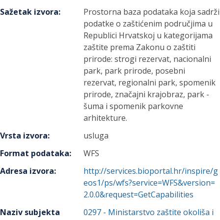
Sažetak izvora
:
Prostorna baza podataka koja sadrži
podatke o zaštićenim područjima u
Republici Hrvatskoj u kategorijama
zaštite prema Zakonu o zaštiti
prirode: strogi rezervat, nacionalni
park, park prirode, posebni
rezervat, regionalni park, spomenik
prirode, značajni krajobraz, park -
šuma i spomenik parkovne
arhitekture.
Vrsta izvora
:
usluga
Format podataka
:
WFS
Adresa izvora
:
http://services.bioportal.hr/inspire/g
eos1/ps/wfs?service=WFS&version=
2.0.0&request=GetCapabilities
Naziv subjekta
0297
-
Ministarstvo zaštite okoliša i