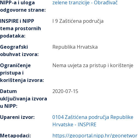
NIPP-a i uloga
zelene tranzicije
- Obrađivač
odgovorne strane
:
INSPIRE i NIPP
I 9 Zaštićena područja
tema prostornih
podataka
:
Geografski
Republika Hrvatska
obuhvat izvora
:
Ograničenje
Nema uvjeta za pristup i korištenje
pristupa i
korištenja izvora
:
Datum
2020-07-15
uključivanja izvora
u NIPP
:
Upareni izvor
:
0104
Zaštićena područja Republike
Hrvatske - INSPIRE
Metapodaci
:
https://geoportal.nipp.hr/geonetwor