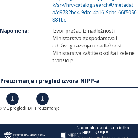
k/srv/hrv/catalog.search#/metadat
a/d9782be4-9dcc-4a16-9dac-66f5050
881bc
Napomena
:
Izvor prešao iz nadležnosti
Ministarstva gospodarstva i
održivog razvoja u nadležnost
Ministarstva zaštite okoliša i zelene
tranzicije.
Preuzimanje i pregled izvora NIPP-a
XML pregled
PDF Preuzimanje
Nacionalna kontaktna točka
za NIPP i INSPIRE
Državna geodetska uprava