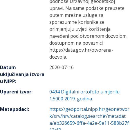
podnose Državnoj geodetskoj
upravi. Na same podatke preuzete
putem mrežne usluge za
sporazumne korisnike se
primjenjuju uvjeti korištenja
navedeni pod otvorenom dozvolom
dostupnom na poveznici
https://data.gov.hr/otvorena-
dozvola.
Datum
2020-07-16
uključivanja izvora
u NIPP
:
Upareni izvor
:
0494
Digitalni ortofoto u mjerilu
1:5000 2019. godina
Metapodaci
:
https://geoportal.nipp.hr/geonetwor
k/srv/hrv/catalog.search#/metadat
a/eb326659-6ffa-4a2e-9e11-588b27f