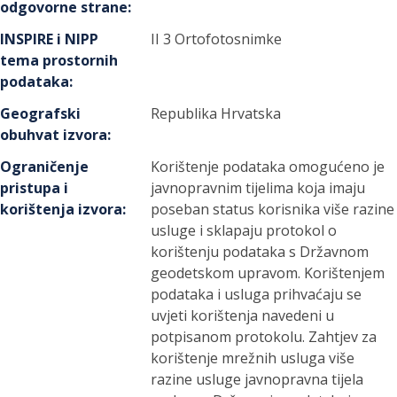
odgovorne strane
:
INSPIRE i NIPP
II 3 Ortofotosnimke
tema prostornih
podataka
:
Geografski
Republika Hrvatska
obuhvat izvora
:
Ograničenje
Korištenje podataka omogućeno je
pristupa i
javnopravnim tijelima koja imaju
korištenja izvora
:
poseban status korisnika više razine
usluge i sklapaju protokol o
korištenju podataka s Državnom
geodetskom upravom. Korištenjem
podataka i usluga prihvaćaju se
uvjeti korištenja navedeni u
potpisanom protokolu. Zahtjev za
korištenje mrežnih usluga više
razine usluge javnopravna tijela