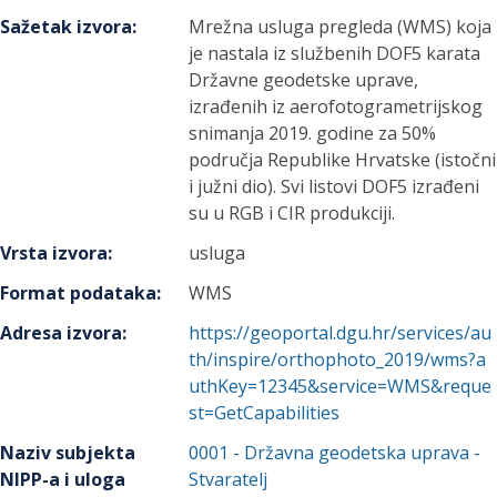
Sažetak izvora
:
Mrežna usluga pregleda (WMS) koja
je nastala iz službenih DOF5 karata
Državne geodetske uprave,
izrađenih iz aerofotogrametrijskog
snimanja 2019. godine za 50%
područja Republike Hrvatske (istočni
i južni dio). Svi listovi DOF5 izrađeni
su u RGB i CIR produkciji.
Vrsta izvora
:
usluga
Format podataka
:
WMS
Adresa izvora
:
https://geoportal.dgu.hr/services/au
th/inspire/orthophoto_2019/wms?a
uthKey=12345&service=WMS&reque
st=GetCapabilities
Naziv subjekta
0001
-
Državna geodetska uprava
-
NIPP-a i uloga
Stvaratelj