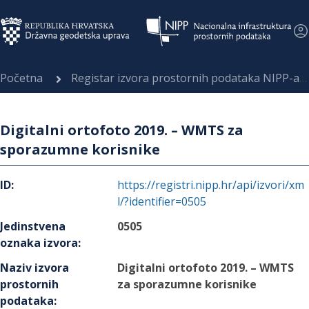
Početna
Registar izvora prostornih podataka NIPP-a
Digitalni ortofoto 2019. – WMTS za
sporazumne korisnike
ID
:
https://registri.nipp.hr/api/izvori/xm
l/?identifier=0505
Jedinstvena
0505
oznaka izvora
:
Naziv izvora
Digitalni ortofoto 2019. – WMTS
prostornih
za sporazumne korisnike
podataka
: