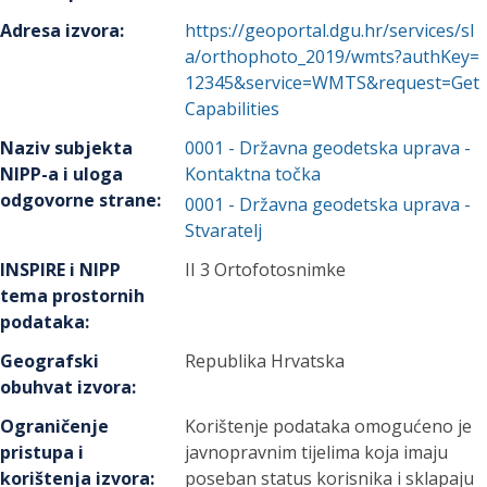
Adresa izvora
:
https://geoportal.dgu.hr/services/sl
a/orthophoto_2019/wmts?authKey=
12345&service=WMTS&request=Get
Capabilities
Naziv subjekta
0001
-
Državna geodetska uprava
-
NIPP-a i uloga
Kontaktna točka
odgovorne strane
:
0001
-
Državna geodetska uprava
-
Stvaratelj
INSPIRE i NIPP
II 3 Ortofotosnimke
tema prostornih
podataka
:
Geografski
Republika Hrvatska
obuhvat izvora
:
Ograničenje
Korištenje podataka omogućeno je
pristupa i
javnopravnim tijelima koja imaju
korištenja izvora
:
poseban status korisnika i sklapaju