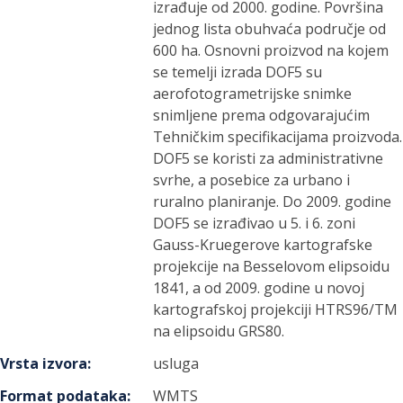
izrađuje od 2000. godine. Površina
jednog lista obuhvaća područje od
600 ha. Osnovni proizvod na kojem
se temelji izrada DOF5 su
aerofotogrametrijske snimke
snimljene prema odgovarajućim
Tehničkim specifikacijama proizvoda.
DOF5 se koristi za administrativne
svrhe, a posebice za urbano i
ruralno planiranje. Do 2009. godine
DOF5 se izrađivao u 5. i 6. zoni
Gauss-Kruegerove kartografske
projekcije na Besselovom elipsoidu
1841, a od 2009. godine u novoj
kartografskoj projekciji HTRS96/TM
na elipsoidu GRS80.
Vrsta izvora
:
usluga
Format podataka
:
WMTS