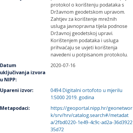
protokol o korištenju podataka s
Državnom geodetskom upravom.
Zahtjev za korištenje mrežnih
usluga javnopravna tijela podnose
Državnoj geodetskoj upravi.
Korištenjem podataka i usluga
prihvaćaju se uvjeti korištenja
navedeni u potpisanom protokolu.
Datum
2020-07-16
uključivanja izvora
u NIPP
:
Upareni izvor
:
0494
Digitalni ortofoto u mjerilu
1:5000 2019. godina
Metapodaci
:
https://geoportal.nipp.hr/geonetwor
k/srv/hrv/catalog.search#/metadat
a/2fbd0220-1e49-4c9c-ad2a-36d3922
35d72