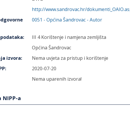
http://www.sandrovac.hr/dokumenti_OAIO.a
 odgovorne
0051
-
Općina Šandrovac
- Autor
h podataka
:
III 4 Korištenje i namjena zemljišta
Općina Šandrovac
ja izvora
:
Nema uvjeta za pristup i korištenje
IPP
:
2020-07-20
Nema uparenih izvora!
a NIPP-a