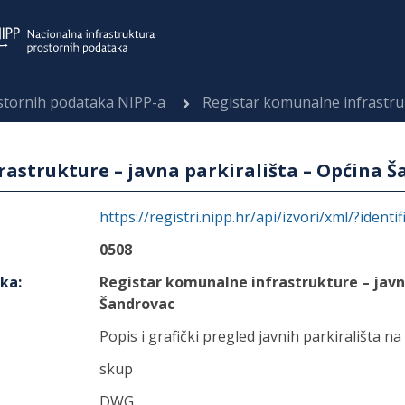
ostornih podataka NIPP-a
Registar komunalne infrastrukture –
astrukture – javna parkirališta – Općina 
https://registri.nipp.hr/api/izvori/xml/?identi
0508
aka
:
Registar komunalne infrastrukture – javn
Šandrovac
Popis i grafički pregled javnih parkirališta 
skup
DWG