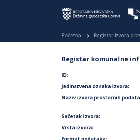
Početna
Registar izvora pr
Registar komunalne infr
ID
:
Jedinstvena oznaka izvora
:
Naziv izvora prostornih podat
Sažetak izvora
:
Vrsta izvora
:
Format podataka
: