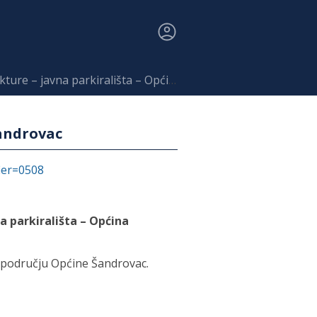
 javna parkirališta – Općina Šandrovac
Šandrovac
fier=0508
a parkirališta – Općina
na području Općine Šandrovac.