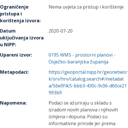
Ograničenje
Nema uvjeta za pristup i korištenje
pristupa i
korištenja izvora
:
Datum
2020-07-20
uključivanja izvora
u NIPP
:
Upareni izvor
:
0195
WMS - prostorni planovi -
Osječko-baranjska županija
Metapodaci
:
https://geoportal.nipp.hr/geonetwor
k/srv/hrv/catalog.search#/metadat
a/56e0f4c5-bbb3-430c-9c06-d60ce21
993b9
Napomena
:
Podaci se ažuriraju u skladu s
izradom novih planova i njihovih
izmjena i dopuna. Podaci su
informativne prirode jer prema