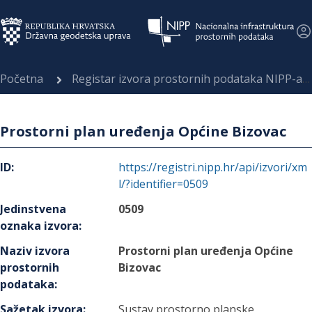
Početna
Registar izvora prostornih podataka NIPP-a
Prostorni plan uređenja Općine Bizovac
ID
:
https://registri.nipp.hr/api/izvori/xm
l/?identifier=0509
Jedinstvena
0509
oznaka izvora
:
Naziv izvora
Prostorni plan uređenja Općine
prostornih
Bizovac
podataka
:
Sažetak izvora
:
Sustav prostorno planske