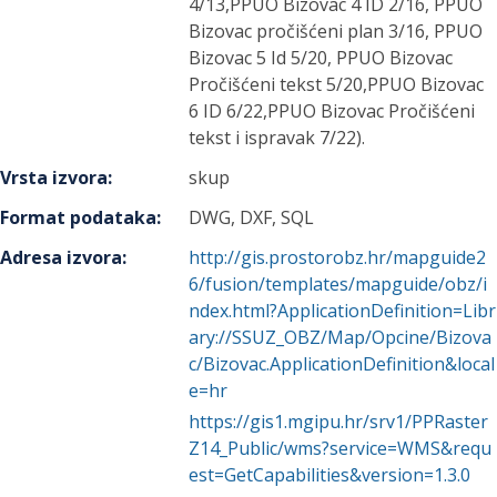
4/13,PPUO Bizovac 4 ID 2/16, PPUO
Bizovac pročišćeni plan 3/16, PPUO
Bizovac 5 Id 5/20, PPUO Bizovac
Pročišćeni tekst 5/20,PPUO Bizovac
6 ID 6/22,PPUO Bizovac Pročišćeni
tekst i ispravak 7/22).
Vrsta izvora
:
skup
Format podataka
:
DWG, DXF, SQL
Adresa izvora
:
http://gis.prostorobz.hr/mapguide2
6/fusion/templates/mapguide/obz/i
ndex.html?ApplicationDefinition=Libr
ary://SSUZ_OBZ/Map/Opcine/Bizova
c/Bizovac.ApplicationDefinition&local
e=hr
https://gis1.mgipu.hr/srv1/PPRaster
Z14_Public/wms?service=WMS&requ
est=GetCapabilities&version=1.3.0