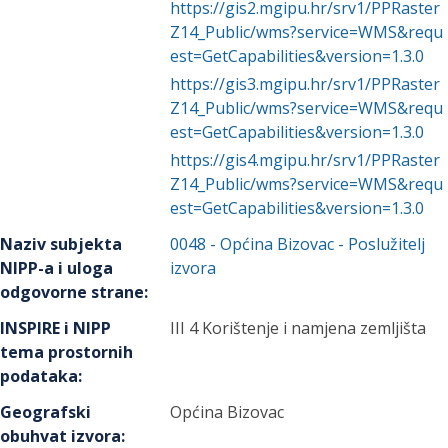
https://gis2.mgipu.hr/srv1/PPRaster
Z14_Public/wms?service=WMS&requ
est=GetCapabilities&version=1.3.0
https://gis3.mgipu.hr/srv1/PPRaster
Z14_Public/wms?service=WMS&requ
est=GetCapabilities&version=1.3.0
https://gis4.mgipu.hr/srv1/PPRaster
Z14_Public/wms?service=WMS&requ
est=GetCapabilities&version=1.3.0
Naziv subjekta
0048
-
Općina Bizovac
- Poslužitelj
NIPP-a i uloga
izvora
odgovorne strane
:
INSPIRE i NIPP
III 4 Korištenje i namjena zemljišta
tema prostornih
podataka
:
Geografski
Općina Bizovac
obuhvat izvora
: