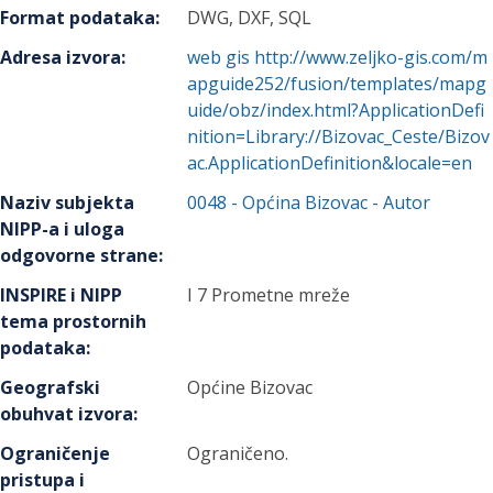
Format podataka
:
DWG, DXF, SQL
Adresa izvora
:
web gis http://www.zeljko-gis.com/m
apguide252/fusion/templates/mapg
uide/obz/index.html?ApplicationDefi
nition=Library://Bizovac_Ceste/Bizov
ac.ApplicationDefinition&locale=en
Naziv subjekta
0048
-
Općina Bizovac
- Autor
NIPP-a i uloga
odgovorne strane
:
INSPIRE i NIPP
I 7 Prometne mreže
tema prostornih
podataka
:
Geografski
Općine Bizovac
obuhvat izvora
:
Ograničenje
Ograničeno.
pristupa i