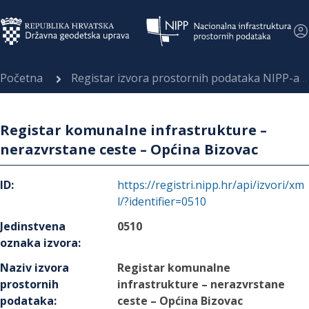
Početna
Registar izvora prostornih podataka NIPP-a
Registar komunalne infrastrukture –
nerazvrstane ceste – Općina Bizovac
ID
:
https://registri.nipp.hr/api/izvori/xm
l/?identifier=0510
Jedinstvena
0510
oznaka izvora
:
Naziv izvora
Registar komunalne
prostornih
infrastrukture – nerazvrstane
podataka
:
ceste – Općina Bizovac