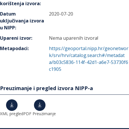
korištenja izvora
:
Datum
2020-07-20
uključivanja izvora
u NIPP
:
Upareni izvor
:
Nema uparenih izvora!
Metapodaci
:
https://geoportal.nipp.hr/geonetwor
k/srv/hrv/catalog.search#/metadat
a/b03c5836-114f-42d1-a6e7-53730f6
c1905
Preuzimanje i pregled izvora NIPP-a
XML pregled
PDF Preuzimanje