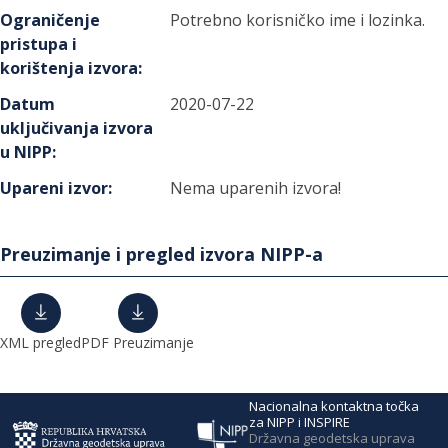
Ograničenje
Potrebno korisničko ime i lozinka.
pristupa i
korištenja izvora
:
Datum
2020-07-22
uključivanja izvora
u NIPP
:
Upareni izvor
:
Nema uparenih izvora!
Preuzimanje i pregled izvora NIPP-a
XML pregled
PDF Preuzimanje
Nacionalna kontaktna točka
za NIPP i INSPIRE
Državna geodetska uprava