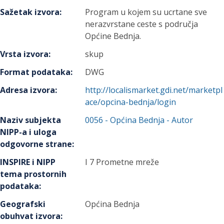
Sažetak izvora
:
Program u kojem su ucrtane sve
nerazvrstane ceste s područja
Općine Bednja.
Vrsta izvora
:
skup
Format podataka
:
DWG
Adresa izvora
:
http://localismarket.gdi.net/marketpl
ace/opcina-bednja/login
Naziv subjekta
0056
-
Općina Bednja
- Autor
NIPP-a i uloga
odgovorne strane
:
INSPIRE i NIPP
I 7 Prometne mreže
tema prostornih
podataka
:
Geografski
Općina Bednja
obuhvat izvora
: