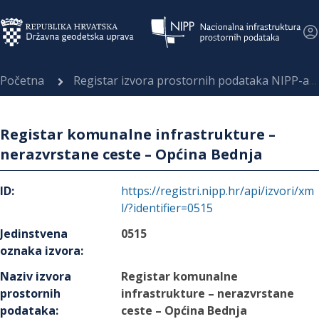
Početna
Registar izvora prostornih podataka NIPP-a
Registar komunalne infrastrukture –
nerazvrstane ceste – Općina Bednja
ID
:
https://registri.nipp.hr/api/izvori/xm
l/?identifier=0515
Jedinstvena
0515
oznaka izvora
:
Naziv izvora
Registar komunalne
prostornih
infrastrukture – nerazvrstane
podataka
:
ceste – Općina Bednja