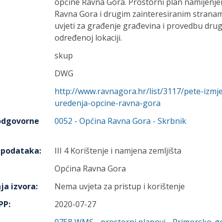
općine Ravna Gora. Prostorni plan namijenje
Ravna Gora i drugim zainteresiranim strana
uvjeti za građenje građevina i provedbu dru
određenoj lokaciji.
skup
DWG
http://www.ravnagora.hr/list/3117/pete-izm
uredenja-opcine-ravna-gora
 odgovorne
0052
-
Općina Ravna Gora
- Skrbnik
h podataka
:
III 4 Korištenje i namjena zemljišta
Općina Ravna Gora
ja izvora
:
Nema uvjeta za pristup i korištenje
IPP
:
2020-07-27