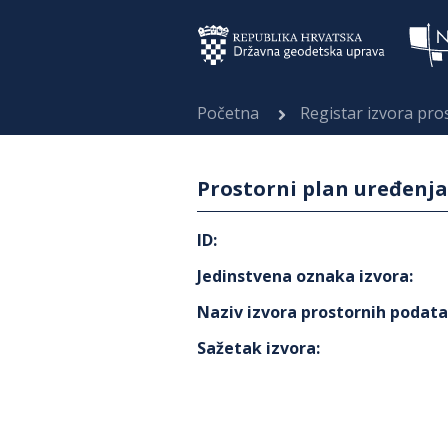
Početna
Registar izvora pr
Prostorni plan uređenj
ID
:
Jedinstvena oznaka izvora
:
Naziv izvora prostornih podat
Sažetak izvora
: