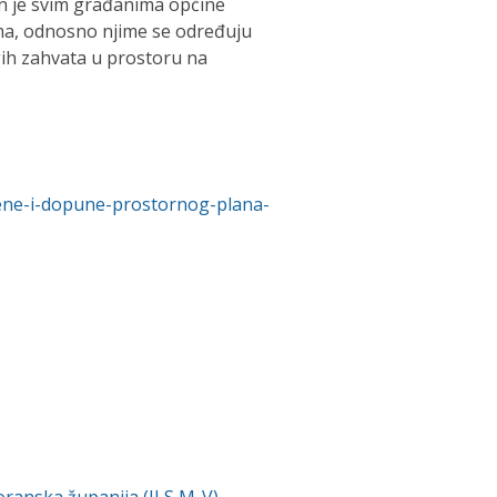
n je svim građanima općine
ma, odnosno njime se određuju
gih zahvata u prostoru na
jene-i-dopune-prostornog-plana-