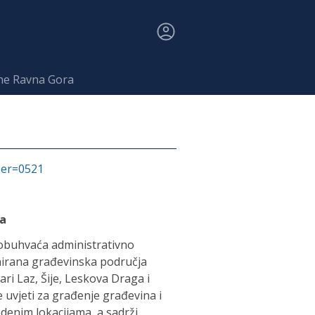
ine Ravna Gora
fier=0521
ra
obuhvaća administrativno
nirana građevinska područja
ari Laz, Šije, Leskova Draga i
uvjeti za građenje građevina i
enim lokacijama, a sadrži