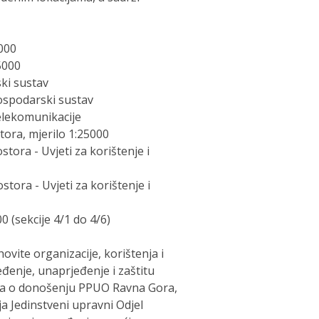
5000
25000
ski sustav
gospodarski sustav
telekomunikacije
stora, mjerilo 1:25000
ostora - Uvjeti za korištenje i
ostora - Uvjeti za korištenje i
0 (sekcije 4/1 do 4/6)
vite organizacije, korištenja i
đenje, unaprjeđenje i zaštitu
uka o donošenju PPUO Ravna Gora,
a Jedinstveni upravni Odjel