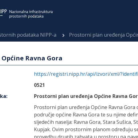
ostornih podataka NIPP-a
Prostorni plan uređenja Opć
a Općine Ravna Gora
https://registri.nipp.hr/api/izvori/xml/?identi
0521
aka
:
Prostorni plan uređenja Općine Ravna Go
Prostorni plan uređenja Općine Ravna Gora 
područje općine Ravna Gora te su njime defi
sljedećih naselja: Ravna Gora, Stara Sušica, St
Kupjak. Ovim prostornim planom određuju se 
provedbu drugih zahvata u prostoru na naved