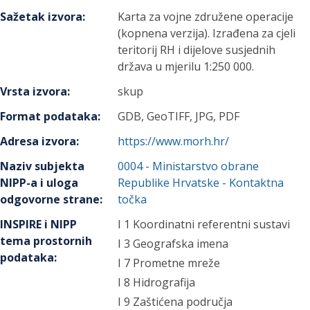
Sažetak izvora
:
Karta za vojne združene operacije
(kopnena verzija). Izrađena za cjeli
teritorij RH i dijelove susjednih
država u mjerilu 1:250 000.
Vrsta izvora
:
skup
Format podataka
:
GDB, GeoTIFF, JPG, PDF
Adresa izvora
:
https://www.morh.hr/
Naziv subjekta
0004
-
Ministarstvo obrane
NIPP-a i uloga
Republike Hrvatske
- Kontaktna
odgovorne strane
:
točka
INSPIRE i NIPP
I 1 Koordinatni referentni sustavi
tema prostornih
I 3 Geografska imena
podataka
:
I 7 Prometne mreže
I 8 Hidrografija
I 9 Zaštićena područja