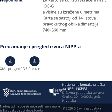
Napomena
:
Za kartu se koristi i skraćeni naziv:
JOG-G
a visine su izražene u metrima
Karta se sastoji od 14 listova
pravokutnog oblika dimenzija
740×560 mm
Preuzimanje i pregled izvora NIPP-a
XML pregled
PDF Preuzimanje
Nacionalna kontaktna točka
za NIPP i INSPIRE
Državna geodetska uprava
Gruška 20, 10 000 Zagreb,
Hrvatska
Nadogradnja ove stranice sufinancirana je
©
2026
Državna geodetska
iz Europskog socijalnog fonda.