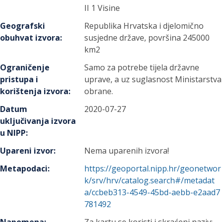
II 1 Visine
Geografski
Republika Hrvatska i djelomično
obuhvat izvora
:
susjedne države, površina 245000
km2
Ograničenje
Samo za potrebe tijela državne
pristupa i
uprave, a uz suglasnost Ministarstva
korištenja izvora
:
obrane.
Datum
2020-07-27
uključivanja izvora
u NIPP
:
Upareni izvor
:
Nema uparenih izvora!
Metapodaci
:
https://geoportal.nipp.hr/geonetwor
k/srv/hrv/catalog.search#/metadat
a/ccbeb313-4549-45bd-aebb-e2aad7
781492