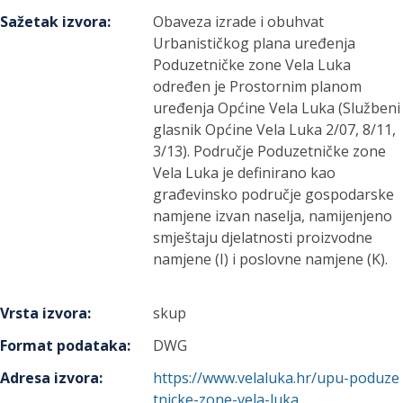
Sažetak izvora
:
Obaveza izrade i obuhvat
Urbanističkog plana uređenja
Poduzetničke zone Vela Luka
određen je Prostornim planom
uređenja Općine Vela Luka (Službeni
glasnik Općine Vela Luka 2/07, 8/11,
3/13). Područje Poduzetničke zone
Vela Luka je definirano kao
građevinsko područje gospodarske
namjene izvan naselja, namijenjeno
smještaju djelatnosti proizvodne
namjene (I) i poslovne namjene (K).
Vrsta izvora
:
skup
Format podataka
:
DWG
Adresa izvora
:
https://www.velaluka.hr/upu-poduze
tnicke-zone-vela-luka