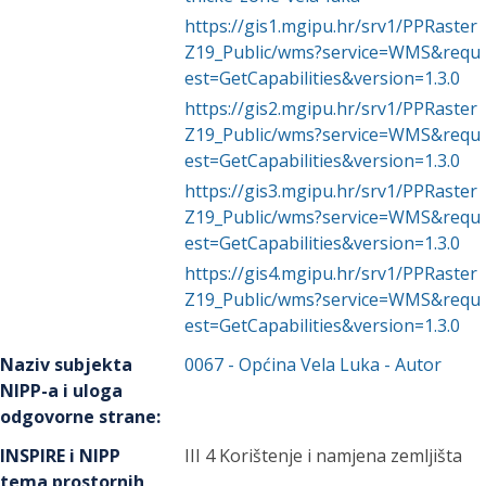
https://gis1.mgipu.hr/srv1/PPRaster
Z19_Public/wms?service=WMS&requ
est=GetCapabilities&version=1.3.0
https://gis2.mgipu.hr/srv1/PPRaster
Z19_Public/wms?service=WMS&requ
est=GetCapabilities&version=1.3.0
https://gis3.mgipu.hr/srv1/PPRaster
Z19_Public/wms?service=WMS&requ
est=GetCapabilities&version=1.3.0
https://gis4.mgipu.hr/srv1/PPRaster
Z19_Public/wms?service=WMS&requ
est=GetCapabilities&version=1.3.0
Naziv subjekta
0067
-
Općina Vela Luka
- Autor
NIPP-a i uloga
odgovorne strane
:
INSPIRE i NIPP
III 4 Korištenje i namjena zemljišta
tema prostornih