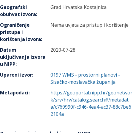
Geografski
Grad Hrvatska Kostajnica
obuhvat izvora
:
Ograničenje
Nema uvjeta za pristup i korištenje
pristupa i
korištenja izvora
:
Datum
2020-07-28
uključivanja izvora
u NIPP
:
Upareni izvor
:
0197
WMS - prostorni planovi -
Sisačko-moslavačka županija
Metapodaci
:
https://geoportal.nipp.hr/geonetwor
k/srv/hrv/catalog.search#/metadat
a/c769990f-c946-4ea4-ac37-88c7be6
2104a