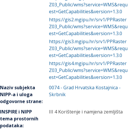
Z03_Public/wms?service=WMS&requ
est=GetCapabilities&version=1.3.0
https://gis2.mgipu.hr/srv1/PPRaster
Z03_Public/wms?service=WMS&requ
est=GetCapabilities&version=1.3.0
https://gis3.mgipu.hr/srv1/PPRaster
Z03_Public/wms?service=WMS&requ
est=GetCapabilities&version=1.3.0
https://gis4.mgipu.hr/srv1/PPRaster
Z03_Public/wms?service=WMS&requ
est=GetCapabilities&version=1.3.0
Naziv subjekta
0074
-
Grad Hrvatska Kostajnica
-
NIPP-a i uloga
Skrbnik
odgovorne strane
:
INSPIRE i NIPP
III 4 Korištenje i namjena zemljišta
tema prostornih
podataka
: