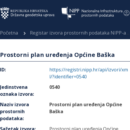
Početna
Registar izvora prostornih podataka NIPP-a
Prostorni plan uređenja Općine Baška
ID
:
https://registri.nipp.hr/api/izvori/xm
l/?identifier=0540
Jedinstvena
0540
oznaka izvora
:
Naziv izvora
Prostorni plan uređenja Općine
prostornih
Baška
podataka
:
Sažetak izvora
:
Prostorni plan uređenja Općine