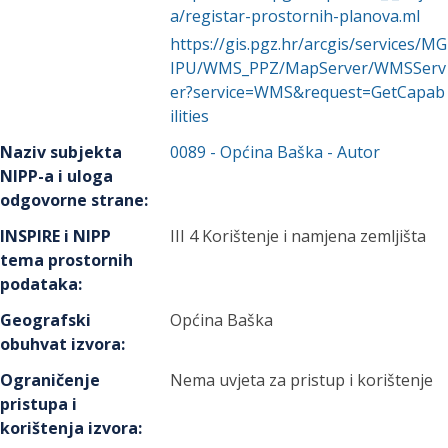
a/registar-prostornih-planova.ml
https://gis.pgz.hr/arcgis/services/MG
IPU/WMS_PPZ/MapServer/WMSServ
er?service=WMS&request=GetCapab
ilities
Naziv subjekta
0089
-
Općina Baška
- Autor
NIPP-a i uloga
odgovorne strane
:
INSPIRE i NIPP
III 4 Korištenje i namjena zemljišta
tema prostornih
podataka
:
Geografski
Općina Baška
obuhvat izvora
:
Ograničenje
Nema uvjeta za pristup i korištenje
pristupa i
korištenja izvora
: