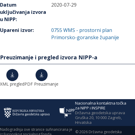
Datum
2020-07-29
uključivanja izvora
u NIPP
:
Upareni izvor
:
0755
WMS - prostorni plan
Primorsko-goranske županije
Preuzimanje i pregled izvora NIPP-a
XML pregled
PDF Preuzimanje
Nacionalna kontaktna točka
za NIPP i INSPIRE
Državna geodetska uprava
Gruška 20, 10 000 Zagreb,
Hrvatska
Nadogradnja ove stranice sufinancirana je
©
2026
Državna geodetska
iz Europskog socijalnog fonda.