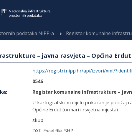
ostornih podataka NIPP-a
Registar komunalne infrastruktu
astrukture – javna rasvjeta – Općina Erdut
https://registri.nipp.hr/api/izvori/xml/?identi
0546
aka
:
Registar komunalne infrastrukture – javn
U kartografskom dijelu prikazan je položaj ra
Općine Erdut (ormari i rsvjetna mjesta).
skup
DXF, Excel file, SHP