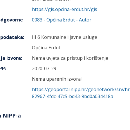
https://gis.opcina-erdut.hr/gis
 odgovorne
0083
-
Općina Erdut
- Autor
h podataka
:
III 6 Komunalne i javne usluge
Općina Erdut
ja izvora
:
Nema uvjeta za pristup i korištenje
IPP
:
2020-07-29
Nema uparenih izvora!
https://geoportal.nipp.hr/geonetwork/srv/h
82967-4fdc-47c5-bd43-9bd0a034418a
a NIPP-a