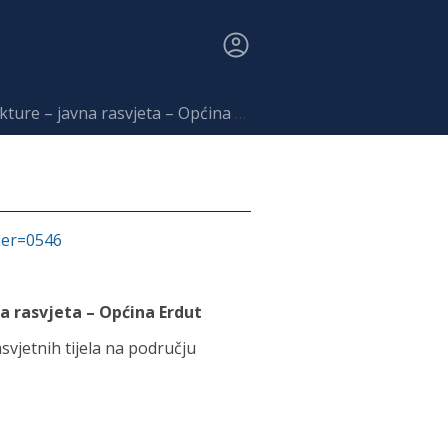
re – javna rasvjeta – Općina Erdut
fier=0546
a rasvjeta – Općina Erdut
svjetnih tijela na području