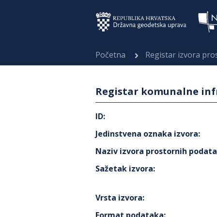
Početna
Registar izvora pr
Registar komunalne infr
ID
:
Jedinstvena oznaka izvora
:
Naziv izvora prostornih podat
Sažetak izvora
:
Vrsta izvora
:
Format podataka
: