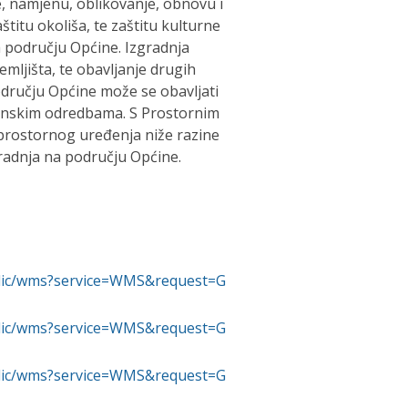
, namjenu, oblikovanje, obnovu i
titu okoliša, te zaštitu kulturne
na području Općine. Izgradnja
emljišta, te obavljanje drugih
području Općine može se obavljati
onskim odredbama. S Prostornim
prostornog uređenja niže razine
gradnja na području Općine.
ublic/wms?service=WMS&request=G
ublic/wms?service=WMS&request=G
ublic/wms?service=WMS&request=G