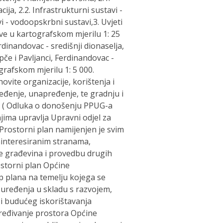
ija, 2.2. Infrastrukturni sustavi -
vi - vodoopskrbni sustavi,3. Uvjeti
sve u kartografskom mjerilu 1: 25
dinandovac - središnji dionaselja,
če i Pavljanci, Ferdinandovac -
grafskom mjerilu 1: 5 000.
vite organizacije, korištenja i
ređenje, unapređenje, te gradnju i
6. ( Odluka o donošenju PPUG-a
njima upravlja Upravni odjel za
 Prostorni plan namijenjen je svim
interesiranim stranama,
e građevina i provedbu drugih
ostorni plan Općine
 plana na temelju kojega se
 uređenja u skladu s razvojem,
i budućeg iskorištavanja
uređivanje prostora Općine