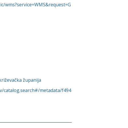
ublic/wms?service=WMS&request=G
križevačka županija
rv/catalog.search#/metadata/f494