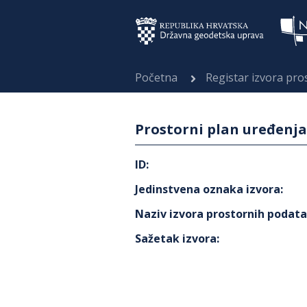
Početna
Registar izvora pr
Prostorni plan uređenj
ID
:
Jedinstvena oznaka izvora
:
Naziv izvora prostornih podat
Sažetak izvora
: