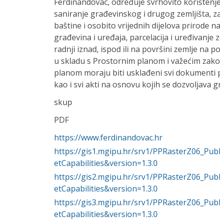
Ferdinandovac, određuje svrhovito korištenje
saniranje građevinskog i drugog zemljišta, zaš
baštine i osobito vrijednih dijelova prirode 
građevina i uređaja, parcelacija i uređivanje z
radnji iznad, ispod ili na površini zemlje na 
u skladu s Prostornim planom i važećim zak
planom moraju biti usklađeni svi dokumenti 
kao i svi akti na osnovu kojih se dozvoljava 
skup
PDF
https://www.ferdinandovac.hr
https://gis1.mgipu.hr/srv1/PPRasterZ06_P
etCapabilities&version=1.3.0
https://gis2.mgipu.hr/srv1/PPRasterZ06_P
etCapabilities&version=1.3.0
https://gis3.mgipu.hr/srv1/PPRasterZ06_P
etCapabilities&version=1.3.0