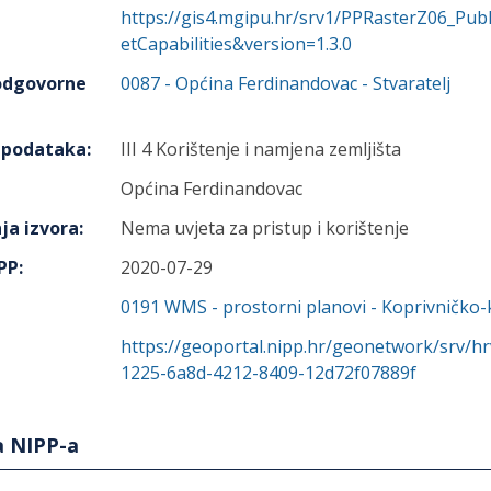
https://gis4.mgipu.hr/srv1/PPRasterZ06_P
etCapabilities&version=1.3.0
 odgovorne
0087
-
Općina Ferdinandovac
- Stvaratelj
h podataka
:
III 4 Korištenje i namjena zemljišta
Općina Ferdinandovac
ja izvora
:
Nema uvjeta za pristup i korištenje
IPP
:
2020-07-29
0191
WMS - prostorni planovi - Koprivničko-
https://geoportal.nipp.hr/geonetwork/srv/h
1225-6a8d-4212-8409-12d72f07889f
a NIPP-a