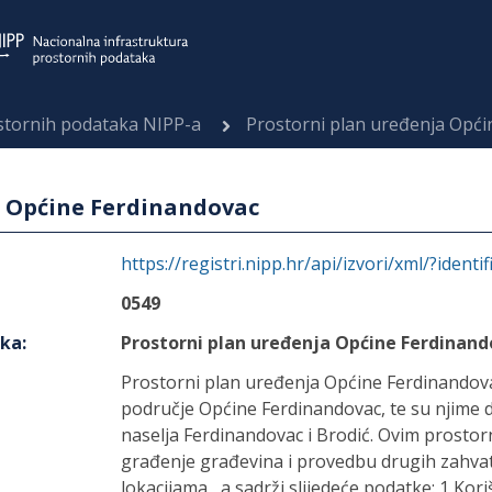
ostornih podataka NIPP-a
Prostorni plan uređenja Opći
a Općine Ferdinandovac
https://registri.nipp.hr/api/izvori/xml/?identi
0549
aka
:
Prostorni plan uređenja Općine Ferdinan
Prostorni plan uređenja Općine Ferdinandov
područje Općine Ferdinandovac, te su njime 
naselja Ferdinandovac i Brodić. Ovim prostor
građenje građevina i provedbu drugih zahva
lokacijama , a sadrži slijedeće podatke: 1 Kori