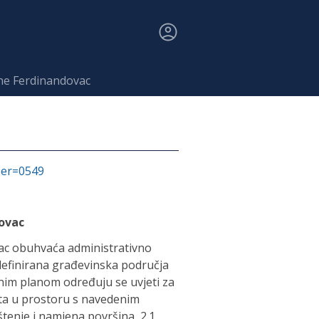
ne Ferdinandovac
fier=0549
dovac
ac obuhvaća administrativno
definirana građevinska područja
nim planom određuju se uvjeti za
ta u prostoru s navedenim
štenje i namjena površina, 2.1.