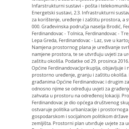
Infarstrukturni sustavi - pošta i telekomunikac
Energetski sustavi, 2.3. Infrastrukturni susta
za korištenje, uređenje i zaštitu prostora, a 
000. Građevinska područja naselja Brodić, Fer
Ferdinandovac - Tolnica, Ferdinandovac - Trep
Lepa Greda, Ferdinandovac - Laz, sve u karto
Namjena prostornog plana je uređivanje svrho
namjene prostora, te se utvrđuju uvjeti za u
zaštitu okoliša. Podatke od 29. prosinca 201
Općine Ferdinandovac)prikuplja, objavljuje i 
prostorno uređenje, granju i zaštitu okoliša.
građanima Općine Ferdinandovac i drugim za
odnosno njime se određuju uvjeti za građenj
zahvata u prostoru na određenoj lokaciji. Pr
Ferdinandovac je dio općega društvenog skup
ostvaruje politika urbanizacije i prostornoga
gospodarskom i socijalnom politikom države 
zemljišta. Prostorni plan utvrđuje uvjete za 