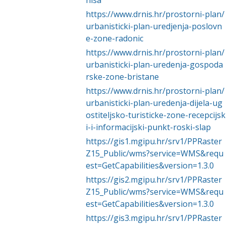
nisa
https://www.drnis.hr/prostorni-plan/
urbanisticki-plan-uredjenja-poslovn
e-zone-radonic
https://www.drnis.hr/prostorni-plan/
urbanisticki-plan-uredenja-gospoda
rske-zone-bristane
https://www.drnis.hr/prostorni-plan/
urbanisticki-plan-uredenja-dijela-ug
ostiteljsko-turisticke-zone-recepcijsk
i-i-informacijski-punkt-roski-slap
https://gis1.mgipu.hr/srv1/PPRaster
Z15_Public/wms?service=WMS&requ
est=GetCapabilities&version=1.3.0
https://gis2.mgipu.hr/srv1/PPRaster
Z15_Public/wms?service=WMS&requ
est=GetCapabilities&version=1.3.0
https://gis3.mgipu.hr/srv1/PPRaster