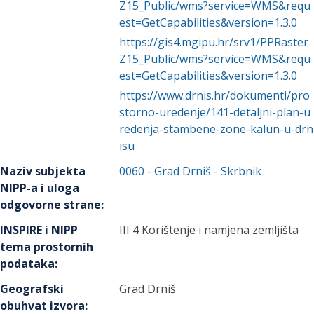
Z15_Public/wms?service=WMS&requ
est=GetCapabilities&version=1.3.0
https://gis4.mgipu.hr/srv1/PPRaster
Z15_Public/wms?service=WMS&requ
est=GetCapabilities&version=1.3.0
https://www.drnis.hr/dokumenti/pro
storno-uredenje/141-detaljni-plan-u
redenja-stambene-zone-kalun-u-drn
isu
Naziv subjekta
0060
-
Grad Drniš
- Skrbnik
NIPP-a i uloga
odgovorne strane
:
INSPIRE i NIPP
III 4 Korištenje i namjena zemljišta
tema prostornih
podataka
:
Geografski
Grad Drniš
obuhvat izvora
: