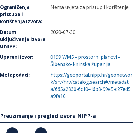
Ograničenje
Nema uvjeta za pristup i korištenje
pristupa i
korištenja izvora
:
Datum
2020-07-30
uključivanja izvora
u NIPP
:
Upareni izvor
:
0199
WMS - prostorni planovi -
Šibensko-kninska županija
Metapodaci
:
https://geoportal.nipp.hr/geonetwor
k/srv/hrv/catalog.search#/metadat
a/665a2830-6c10-46b8-99e5-c27ed5
a9fa16
Preuzimanje i pregled izvora NIPP-a