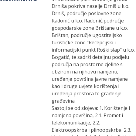
Drniša pokriva naselje Drniš u k.o.
Drniš, područje poslovne zone
Radonić u k.o. Radonić,područje
gospodarske zone Brištane u k.o.
Brištan, područje ugostiteljsko
turističke zone "Recepcijski i
informacijski punkt Roški slap" u k.o.
Bogatić, te sadrži detaljnu podjelu
područja na prostorne cjeline s
obzirom na njihovu namjenu,
uređenje površina javne namjene
kao i druge uvjete korištenja i
uređenja prostora te građenje
građevina.
Sastoji se od slojeva: 1. Korištenje i
namjena površina, 2.1. Promet i
telekomunikacije, 2.2.
Elektroopskrba i plinoopskrba, 2.3.