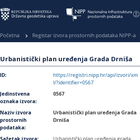
Početna
Registar izvora prostornih podataka NIPP-a
Urbanistički plan uređenja Grada Drniša
ID
:
https://registri.nipp.hr/api/izvori/xm
l/?identifier=0567
Jedinstvena
0567
oznaka izvora
:
Naziv izvora
Urbanistički plan uređenja Grada
prostornih
Drniša
podataka
:
Sažetak izvora
:
Urbanistički plan uređenja grada