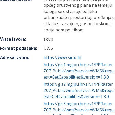
općeg društvenog plana na temelju
kojega se ostvaruje politika
urbanizacije i prostornog uređenja u
skladu s razvojem, gospodarskom i
socijalnom politikom.
Vrsta izvora
:
skup
Format podataka
:
DWG
Adresa izvora
:
https://www.sirac.hr
https://gis1.mgipu.hr/srv1/PPRaster
Z07_Public/wms?service=WMS&requ
est=GetCapabilities&version=1.3.0
https://gis2.mgipu.hr/srv1/PPRaster
Z07_Public/wms?service=WMS&requ
est=GetCapabilities&version=1.3.0
https://gis3.mgipu.hr/srv1/PPRaster
Z07_Public/wms?service=WMS&requ