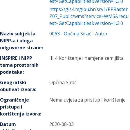
est=GetCapabilities&version=1.3.0
https://gis4.mgipu.hr/srv1/PPRaster
Z07_Public/wms?service=WMS&requ
est=GetCapabilities&version=1.3.0
Naziv subjekta
0063
-
Općina Sirač
- Autor
NIPP-a i uloga
odgovorne strane
:
INSPIRE i NIPP
III 4 Korištenje i namjena zemljišta
tema prostornih
podataka
:
Geografski
Općina Sirač
obuhvat izvora
:
Ograničenje
Nema uvjeta za pristup i korištenje
pristupa i
korištenja izvora
:
Datum
2020-08-03