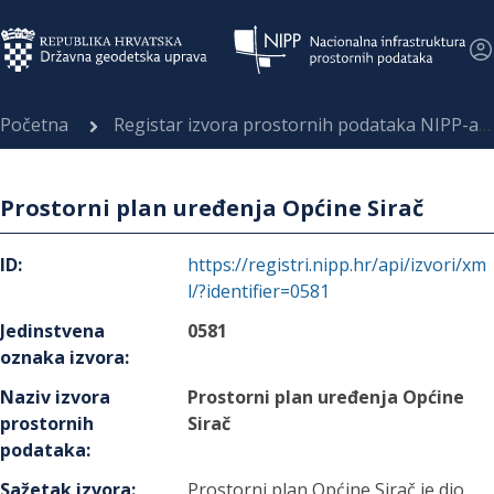
Početna
Registar izvora prostornih podataka NIPP-a
Prostorni plan uređenja Općine Sirač
ID
:
https://registri.nipp.hr/api/izvori/xm
l/?identifier=0581
Jedinstvena
0581
oznaka izvora
:
Naziv izvora
Prostorni plan uređenja Općine
prostornih
Sirač
podataka
:
Sažetak izvora
:
Prostorni plan Općine Sirač je dio