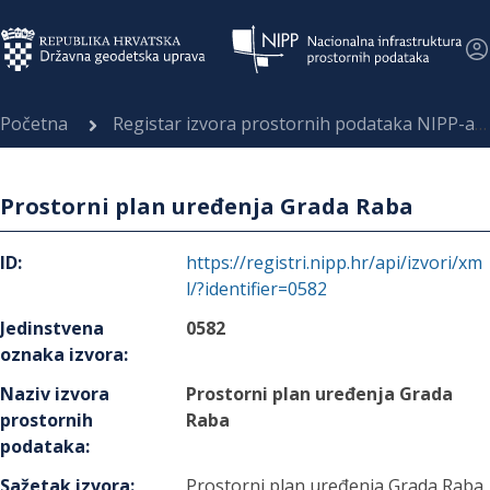
Početna
Registar izvora prostornih podataka NIPP-a
Prostorni plan uređenja Grada Raba
ID
:
https://registri.nipp.hr/api/izvori/xm
l/?identifier=0582
Jedinstvena
0582
oznaka izvora
:
Naziv izvora
Prostorni plan uređenja Grada
prostornih
Raba
podataka
:
Sažetak izvora
:
Prostorni plan uređenja Grada Raba