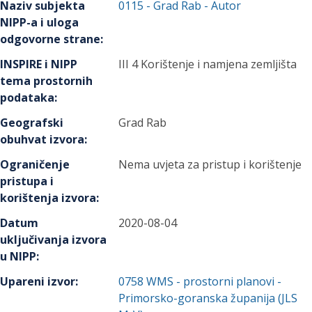
Naziv subjekta
0115
-
Grad Rab
- Autor
NIPP-a i uloga
odgovorne strane
:
INSPIRE i NIPP
III 4 Korištenje i namjena zemljišta
tema prostornih
podataka
:
Geografski
Grad Rab
obuhvat izvora
:
Ograničenje
Nema uvjeta za pristup i korištenje
pristupa i
korištenja izvora
:
Datum
2020-08-04
uključivanja izvora
u NIPP
:
Upareni izvor
:
0758
WMS - prostorni planovi -
Primorsko-goranska županija (JLS