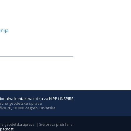
nija
ionalna kontaktna točka za NIPP i INSPIRE
avna geodetska uprava
ška 20, 10 000 Zagreb, Hrvatska
a geodetska uprava. | Sva prava pridržana.
upačnosti