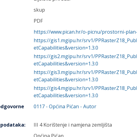
skup
PDF
https://www.pican.hr/o-picnu/prostorni-plan
https://gis1.mgipu.hr/srv1/PPRasterZ18_P
etCapabilities&version=1.3.0
https://gis2.mgipu.hr/srv1/PPRasterZ18_P
etCapabilities&version=1.3.0
https://gis3.mgipu.hr/srv1/PPRasterZ18_P
etCapabilities&version=1.3.0
https://gis4.mgipu.hr/srv1/PPRasterZ18_P
etCapabilities&version=1.3.0
 odgovorne
0117
-
Općina Pićan
- Autor
h podataka
:
III 4 Korištenje i namjena zemljišta
Općina Pićan