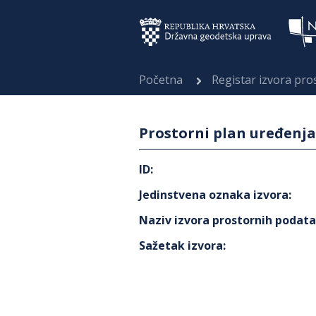
Početna
Registar izvora pr
Prostorni plan uređenja
ID
:
Jedinstvena oznaka izvora
:
Naziv izvora prostornih podat
Sažetak izvora
: