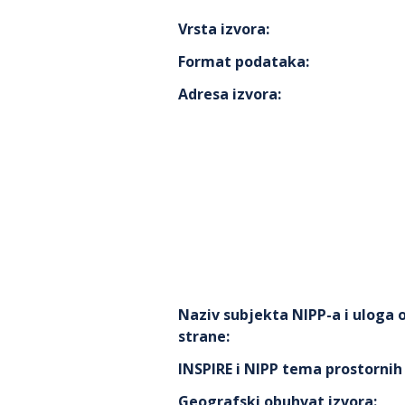
Vrsta izvora
:
Format podataka
:
Adresa izvora
:
Naziv subjekta NIPP-a i uloga
strane
:
INSPIRE i NIPP tema prostorni
Geografski obuhvat izvora
: