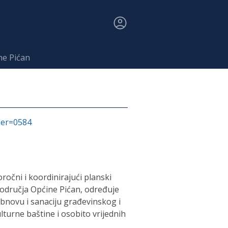
ne Pićan
fier=0584
ročni i koordinirajući planski
područja Općine Pićan, određuje
obnovu i sanaciju građevinskog i
ulturne baštine i osobito vrijednih