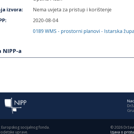
ja izvora
:
Nema uvjeta za pristup i korištenje
IPP
:
2020-08-04
0189
WMS - prostorni planovi - Istarska župa
a NIPP-a
Nac
Drž
Gru
z Europskog socijalnog fonda.
©
2026
Državn
geodetske uprave.
Izjava o prist