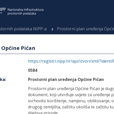
ostornih podataka NIPP-a
Prostorni plan uređenja Opći
 Općine Pićan
https://registri.nipp.hr/api/izvori/xml/?identi
0584
aka
:
Prostorni plan uređenja Općine Pićan
Prostorni plan uređenja Općine Pićan je dugo
dokument, koji utvrđuje uvjete za uređenje 
svrhovito korištenje, namjenu, oblikovanje, 
drugog zemljišta, zaštitu okoliša te zaštitu k
dijelova prirode.