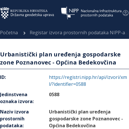
Početna
Registar izvora prostornih podataka NIPP-a
Urbanistički plan uređenja gospodarske
zone Poznanovec - Općina Bedekovčina
ID
:
https://registri.nipp.hr/api/izvori/xm
l/?identifier=0588
Jedinstvena
0588
oznaka izvora
:
Naziv izvora
Urbanistički plan uređenja
prostornih
gospodarske zone Poznanovec -
podataka
:
Općina Bedekovčina