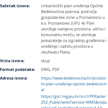
Sažetak izvora
:
Urbanistički plan uređenja Općine
Bedekovčina pokriva, područje
gospodarske zone u Poznanovcu u
k.o. Poznanovec (UPU 4). Plan
utvrđuje namjenu prostora, uličnu i
komunalnu mrežu, te utvrđuje
pokazatelje za izgradnju građevina i
uređenje i zaštitu prostora u
obuhvatu Plana.
Vrsta izvora
:
skup
Format podataka
:
DWG, PDF
Adresa izvora
:
https://www.bedekovcina.hr/prostor
ni-plan-uredenja-opcine-bedekovcin
a/
https://gis1.mgipu.hr/srv1/PPRaster
Z02_Public/wms?service=WMS&requ