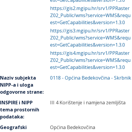
est=GetCapabilities&version=1.3.0
https://gis2.mgipu.hr/srv1/PPRaster
Z02_Public/wms?service=WMS&requ
est=GetCapabilities&version=1.3.0
https://gis3.mgipu.hr/srv1/PPRaster
Z02_Public/wms?service=WMS&requ
est=GetCapabilities&version=1.3.0
https://gis4.mgipu.hr/srv1/PPRaster
Z02_Public/wms?service=WMS&requ
est=GetCapabilities&version=1.3.0
Naziv subjekta
0118
-
Općina Bedekovčina
- Skrbnik
NIPP-a i uloga
odgovorne strane
:
INSPIRE i NIPP
III 4 Korištenje i namjena zemljišta
tema prostornih
podataka
:
Geografski
Općina Bedekovčina