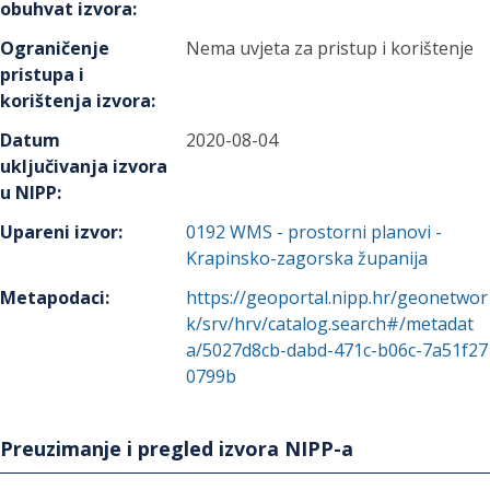
obuhvat izvora
:
Ograničenje
Nema uvjeta za pristup i korištenje
pristupa i
korištenja izvora
:
Datum
2020-08-04
uključivanja izvora
u NIPP
:
Upareni izvor
:
0192
WMS - prostorni planovi -
Krapinsko-zagorska županija
Metapodaci
:
https://geoportal.nipp.hr/geonetwor
k/srv/hrv/catalog.search#/metadat
a/5027d8cb-dabd-471c-b06c-7a51f27
0799b
Preuzimanje i pregled izvora NIPP-a