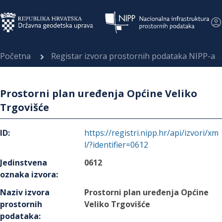
Početna
Registar izvora prostornih podataka NIPP-a
Prostorni plan uređenja Općine Veliko
Trgovišće
ID
:
https://registri.nipp.hr/api/izvori/xm
l/?identifier=0612
Jedinstvena
0612
oznaka izvora
:
Naziv izvora
Prostorni plan uređenja Općine
prostornih
Veliko Trgovišće
podataka
: