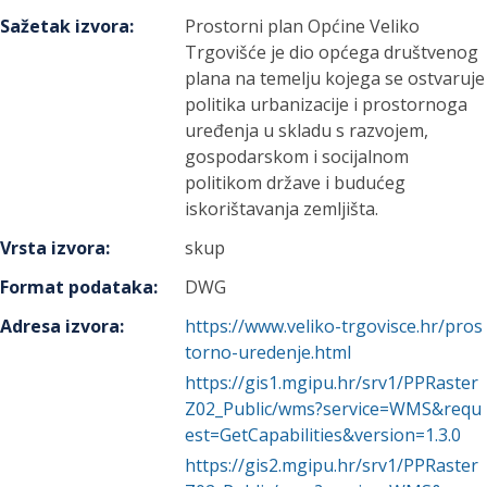
Sažetak izvora
:
Prostorni plan Općine Veliko
Trgovišće je dio općega društvenog
plana na temelju kojega se ostvaruje
politika urbanizacije i prostornoga
uređenja u skladu s razvojem,
gospodarskom i socijalnom
politikom države i budućeg
iskorištavanja zemljišta.
Vrsta izvora
:
skup
Format podataka
:
DWG
Adresa izvora
:
https://www.veliko-trgovisce.hr/pros
torno-uredenje.html
https://gis1.mgipu.hr/srv1/PPRaster
Z02_Public/wms?service=WMS&requ
est=GetCapabilities&version=1.3.0
https://gis2.mgipu.hr/srv1/PPRaster