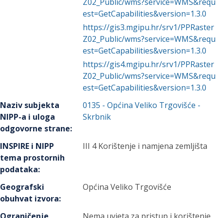
Z02_Public/wms?service=WMS&requ
est=GetCapabilities&version=1.3.0
https://gis3.mgipu.hr/srv1/PPRaster
Z02_Public/wms?service=WMS&requ
est=GetCapabilities&version=1.3.0
https://gis4.mgipu.hr/srv1/PPRaster
Z02_Public/wms?service=WMS&requ
est=GetCapabilities&version=1.3.0
Naziv subjekta
0135
-
Općina Veliko Trgovišće
-
NIPP-a i uloga
Skrbnik
odgovorne strane
:
INSPIRE i NIPP
III 4 Korištenje i namjena zemljišta
tema prostornih
podataka
:
Geografski
Općina Veliko Trgovišće
obuhvat izvora
:
Ograničenje
Nema uvjeta za pristup i korištenje