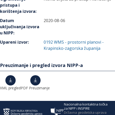
pristupa i
korištenja izvora
:
Datum
2020-08-06
uključivanja izvora
u NIPP
:
Upareni izvor
:
0192
WMS - prostorni planovi -
Krapinsko-zagorska županija
Preuzimanje i pregled izvora NIPP-a
XML pregled
PDF Preuzimanje
Nacionalna kontaktna točka
za NIPP i INSPIRE
Državna geodetska uprava