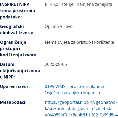
INSPIRE i NIPP
III 4 Korištenje i namjena zemljišta
tema prostornih
podataka
:
Geografski
Općina Viljevo
obuhvat izvora
:
Ograničenje
Nema uvjeta za pristup i korištenje
pristupa i
korištenja izvora
:
Datum
2020-08-06
uključivanja izvora
u NIPP
:
Upareni izvor
:
0195
WMS - prostorni planovi -
Osječko-baranjska županija
Metapodaci
:
https://geoportal.nipp.hr/geonetwor
k/srv/hrv/catalog.search#/metadat
a/a4089ef3-1c8c-4c81-bf02-fb69d8c4