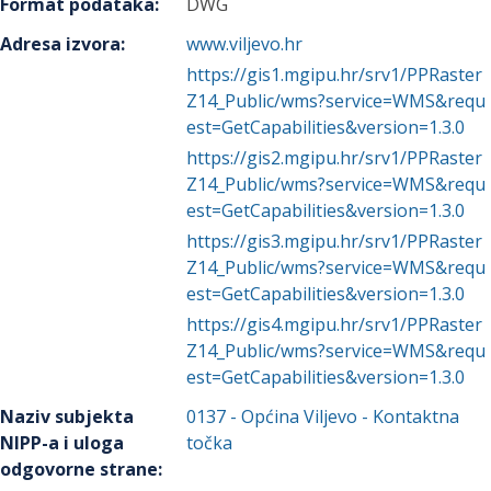
Format podataka
:
DWG
Adresa izvora
:
www.viljevo.hr
https://gis1.mgipu.hr/srv1/PPRaster
Z14_Public/wms?service=WMS&requ
est=GetCapabilities&version=1.3.0
https://gis2.mgipu.hr/srv1/PPRaster
Z14_Public/wms?service=WMS&requ
est=GetCapabilities&version=1.3.0
https://gis3.mgipu.hr/srv1/PPRaster
Z14_Public/wms?service=WMS&requ
est=GetCapabilities&version=1.3.0
https://gis4.mgipu.hr/srv1/PPRaster
Z14_Public/wms?service=WMS&requ
est=GetCapabilities&version=1.3.0
Naziv subjekta
0137
-
Općina Viljevo
- Kontaktna
NIPP-a i uloga
točka
odgovorne strane
: