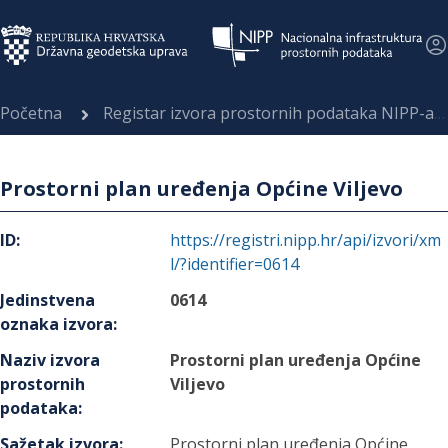
Početna
Registar izvora prostornih podataka NIPP-a
Prostorni plan uređenja Općine Viljevo
ID
:
https://registri.nipp.hr/api/izvori/xm
l/?identifier=0614
Jedinstvena
0614
oznaka izvora
:
Naziv izvora
Prostorni plan uređenja Općine
prostornih
Viljevo
podataka
:
Sažetak izvora
:
Prostorni plan uređenja Općine