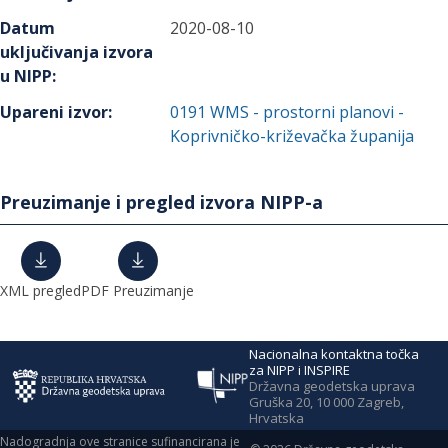
Datum
2020-08-10
uključivanja izvora
u NIPP
:
Upareni izvor
:
0191
WMS - prostorni planovi -
Koprivničko-križevačka županija
Preuzimanje i pregled izvora NIPP-a
XML pregled
PDF Preuzimanje
Nacionalna kontaktna točka
za NIPP i INSPIRE
Državna geodetska uprava
Gruška 20, 10 000 Zagreb,
Hrvatska
Nadogradnja ove stranice sufinancirana je