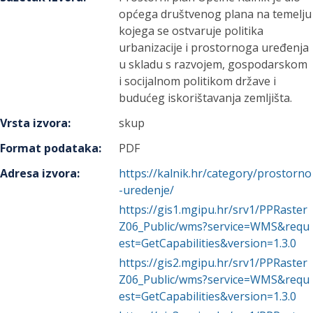
općega društvenog plana na temelju
kojega se ostvaruje politika
urbanizacije i prostornoga uređenja
u skladu s razvojem, gospodarskom
i socijalnom politikom države i
budućeg iskorištavanja zemljišta.
Vrsta izvora
:
skup
Format podataka
:
PDF
Adresa izvora
:
https://kalnik.hr/category/prostorno
-uredenje/
https://gis1.mgipu.hr/srv1/PPRaster
Z06_Public/wms?service=WMS&requ
est=GetCapabilities&version=1.3.0
https://gis2.mgipu.hr/srv1/PPRaster
Z06_Public/wms?service=WMS&requ
est=GetCapabilities&version=1.3.0