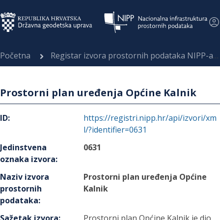
Početna
Registar izvora prostornih podataka NIPP-a
Prostorni plan uređenja Općine Kalnik
ID
:
https://registri.nipp.hr/api/izvori/xm
l/?identifier=0631
Jedinstvena
0631
oznaka izvora
:
Naziv izvora
Prostorni plan uređenja Općine
prostornih
Kalnik
podataka
:
Sažetak izvora
:
Prostorni plan Općine Kalnik je dio