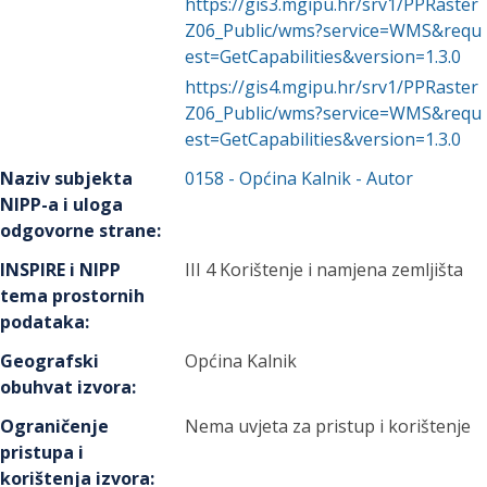
https://gis3.mgipu.hr/srv1/PPRaster
Z06_Public/wms?service=WMS&requ
est=GetCapabilities&version=1.3.0
https://gis4.mgipu.hr/srv1/PPRaster
Z06_Public/wms?service=WMS&requ
est=GetCapabilities&version=1.3.0
Naziv subjekta
0158
-
Općina Kalnik
- Autor
NIPP-a i uloga
odgovorne strane
:
INSPIRE i NIPP
III 4 Korištenje i namjena zemljišta
tema prostornih
podataka
:
Geografski
Općina Kalnik
obuhvat izvora
:
Ograničenje
Nema uvjeta za pristup i korištenje
pristupa i
korištenja izvora
: