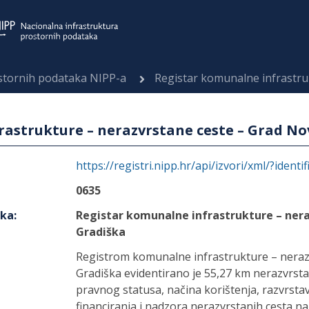
ostornih podataka NIPP-a
Registar komunalne infrastrukture – 
rastrukture – nerazvrstane ceste – Grad No
https://registri.nipp.hr/api/izvori/xml/?identi
0635
aka
:
Registar komunalne infrastrukture – ner
Gradiška
Registrom komunalne infrastrukture – neraz
Gradiška evidentirano je 55,27 km nerazvrst
pravnog statusa, načina korištenja, razvrstava
financiranja i nadzora nerazvrstanih cesta n