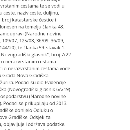
vrstanim cestama te se vodi u
 ceste, naziv ceste, duljinu,
broj katastarske čestice i
 donesen na temelju članka 48.
 samoupravi (Narodne novine
 109/07, 125/08, 36/09, 36/09,
144/20), te članka 59. stavak 1.
Novogradiški glasnik“, broj 7/22
uke o nerazvrstanim cestama
daci o nerazvrstanim cestama vode
ju Grada Nova Gradiška
urira. Podaci su dio Evidencije
ka (Novogradiški glasnik 6A/19)
ospodarstvu (Narodne novine
. Podaci se prikupljaju od 2013.
adiške donijelo Odluku o
ve Gradiške. Odsjek za
, objavljuje i održava podatke.