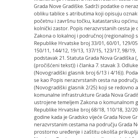
Grada Nove Gradiške. Sadrži podatke o neraz
obliku tablice s atributima koji opisuju oznaku
početnu i završnu točku, katastarsku općinu, 
kolnički zastor. Popis nerazvrstanih cesta je
Zakona o lokalnoj i područnoj (regionalnoj)
Republike Hrvatske broj 33/01, 60/01, 129/05,
150/11, 144/12, 19/13, 137/15, 123/17, 98/19, 
podstavak 21. Statuta Grada Nova Gradiška („
(pročišćeni tekst)) i članka 7. stavak 3. Odl
(Novogradiški glasnik broj 6/13 i 4/16)). Po
se kao Popis nerazvrstanih cesta na područ
(Novogradiški glasnik 2/25) koji se redovno až
komunalne infrastrukture Grada Nova Gradiš
ustrojene temeljem Zakona o komunalnom g
Republike Hrvatske broj 68/18, 110/18, 32/20)
godine kada je Gradsko vijeće Grada Nove Gr
nerazvrstanim cestama na području Grada No
prostorno uređenje i zaštitu okoliša prikuplja