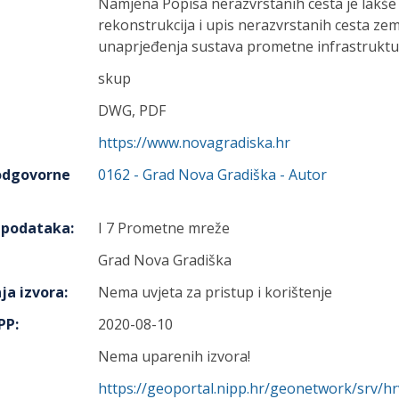
Namjena Popisa nerazvrstanih cesta je lakše 
rekonstrukcija i upis nerazvrstanih cesta zem
unaprjeđenja sustava prometne infrastruktu
skup
DWG, PDF
https://www.novagradiska.hr
 odgovorne
0162
-
Grad Nova Gradiška
- Autor
h podataka
:
I 7 Prometne mreže
Grad Nova Gradiška
ja izvora
:
Nema uvjeta za pristup i korištenje
IPP
:
2020-08-10
Nema uparenih izvora!
https://geoportal.nipp.hr/geonetwork/srv/h