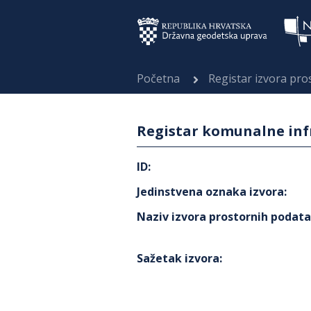
Početna
Registar izvora pr
Registar komunalne inf
ID
:
Jedinstvena oznaka izvora
:
Naziv izvora prostornih podat
Sažetak izvora
: