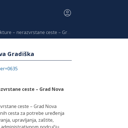
nerazvrstane ceste – Grad Nova Gradiška
va Gradiška
fier=0635
azvrstane ceste – Grad Nova
vrstane ceste – Grad Nova
anih cesta za potrebe uređenja
nja, upravljanja, zaštite,
a administrativnom području