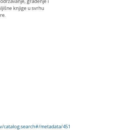
održavanje, građenje i
ljišne knjige u svrhu
re.
rv/catalog.search#/metadata/451