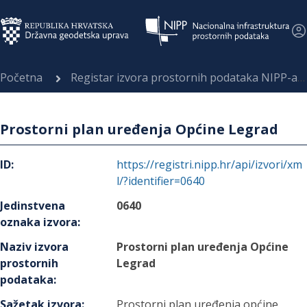
Početna
Registar izvora prostornih podataka NIPP-a
Prostorni plan uređenja Općine Legrad
ID
:
https://registri.nipp.hr/api/izvori/xm
l/?identifier=0640
Jedinstvena
0640
oznaka izvora
:
Naziv izvora
Prostorni plan uređenja Općine
prostornih
Legrad
podataka
:
Sažetak izvora
:
Prostorni plan uređenja općine