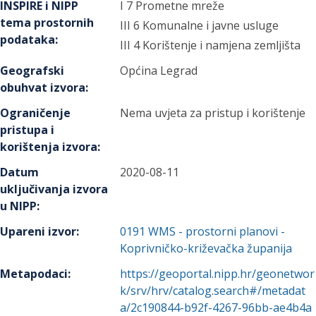
INSPIRE i NIPP
I 7 Prometne mreže
tema prostornih
III 6 Komunalne i javne usluge
podataka
:
III 4 Korištenje i namjena zemljišta
Geografski
Općina Legrad
obuhvat izvora
:
Ograničenje
Nema uvjeta za pristup i korištenje
pristupa i
korištenja izvora
:
Datum
2020-08-11
uključivanja izvora
u NIPP
:
Upareni izvor
:
0191
WMS - prostorni planovi -
Koprivničko-križevačka županija
Metapodaci
:
https://geoportal.nipp.hr/geonetwor
k/srv/hrv/catalog.search#/metadat
a/2c190844-b92f-4267-96bb-ae4b4a